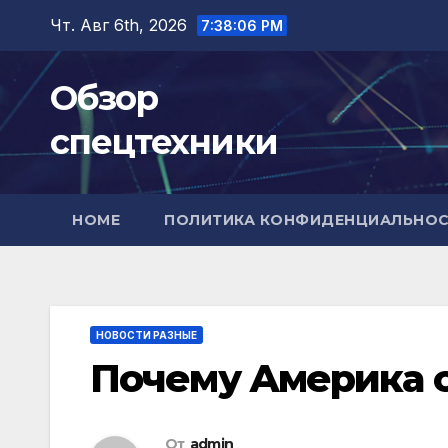
Перейти
Чт. Авг 6th, 2026
7:38:07 PM
к
содержимому
Обзор
спецтехники
HOME
ПОЛИТИКА КОНФИДЕНЦИАЛЬНО
НОВОСТИ РАЗНЫЕ
Почему Америка с
От
admin