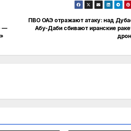
ПВО ОАЭ отражают атаку: над Дуба
» —
Абу-Даби сбивают иранские раке
с»
дро