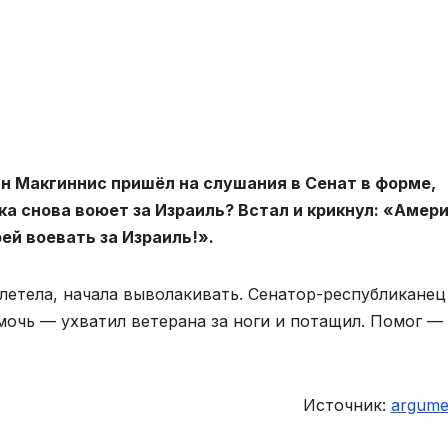
н Макгиннис пришёл на слушания в Сенат в форме,
а снова воюет за Израиль? Встал и крикнул: «Амер
ей воевать за Израиль!».
летела, начала выволакивать. Сенатор-республиканец
очь — ухватил ветерана за ноги и потащил. Помог —
Источник:
argumen