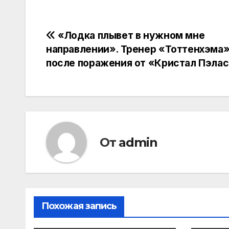
Навигация
«Лодка плывет в нужном мне
направлении». Тренер «Тоттенхэма
по
после поражения от «Кристал Пэла
записям
От
admin
Похожая запись