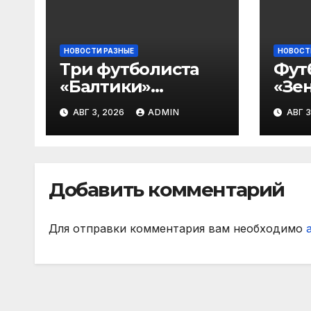
НОВОСТИ РАЗНЫЕ
НОВОСТ
Три футболиста
Фут
«Балтики»
«Зен
включены в
«Не
АВГ 3, 2026
ADMIN
АВГ 3
символическую
— в
сборную 2‑го тура
все
РПЛ по версии
игр
подписчиков
Добавить комментарий
МАТЧ ПРЕМЬЕР
Для отправки комментария вам необходимо