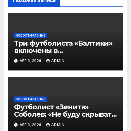
Похожая запись
НОВОСТИ РАЗНЫЕ
Три футболиста «Балтики»
включены в
символическую сборную
АВГ 3, 2026
ADMIN
2‑го тура РПЛ по версии
подписчиков МАТЧ
ПРЕМЬЕР
НОВОСТИ РАЗНЫЕ
Футболист «Зенита»
Соболев: «Не буду скрывать
— в Оренбурге всегда
АВГ 3, 2026
ADMIN
тяжело играть»