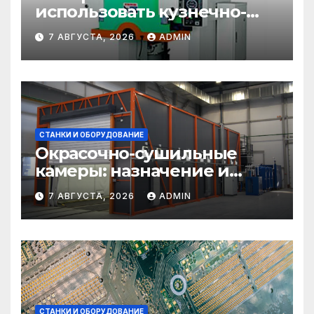
использовать кузнечно-
прессовое оборудование
7 АВГУСТА, 2026
ADMIN
СТАНКИ И ОБОРУДОВАНИЕ
Окрасочно-сушильные
камеры: назначение и
области применения
7 АВГУСТА, 2026
ADMIN
СТАНКИ И ОБОРУДОВАНИЕ