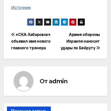
Источник
Навигация
«СКА‑Хабаровск»
Армия обороны
объявил имя нового
Израиля наносит
по
главного тренера
удары по Бейруту
записям
От
admin