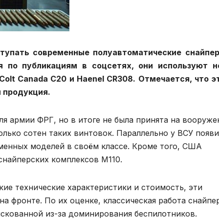
ступать современные полуавтоматические снайпе
дя по публикациям в соцсетях, они используют н
Colt Canada C20 и Haenel CR308. Отмечается, что э
я продукция.
я армии ФРГ, но в итоге не была принята на вооруже
олько сотен таких винтовок. Параллельно у ВСУ появ
еменных моделей в своём классе. Кроме того, США
снайперских комплексов М110.
кие технические характеристики и стоимость, эти
на фронте. По их оценке, классическая работа снайпе
искованной из-за доминирования беспилотников.