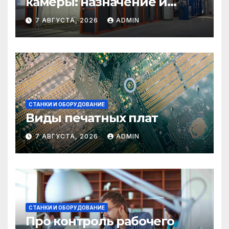
камеры: назначение и
области применения
7 АВГУСТА, 2026
ADMIN
СТАНКИ И ОБОРУДОВАНИЕ
Виды печатных плат
7 АВГУСТА, 2026
ADMIN
СТАНКИ И ОБОРУДОВАНИЕ
Про контроль рабочего