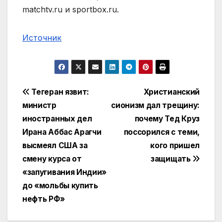
matchtv.ru и sportbox.ru.
Источник
Навигация
Тегеран язвит:
Христианский
министр
сионизм дал трещину:
по
иностранных дел
почему Тед Круз
записям
Ирана Аббас Арагчи
поссорился с теми,
высмеял США за
кого пришел
смену курса от
защищать
«запугивания Индии»
до «мольбы купить
нефть РФ»