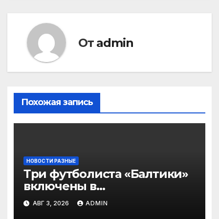
От
admin
Похожая запись
НОВОСТИ РАЗНЫЕ
Три футболиста «Балтики»
включены в
символическую сборную
АВГ 3, 2026
ADMIN
2‑го тура РПЛ по версии