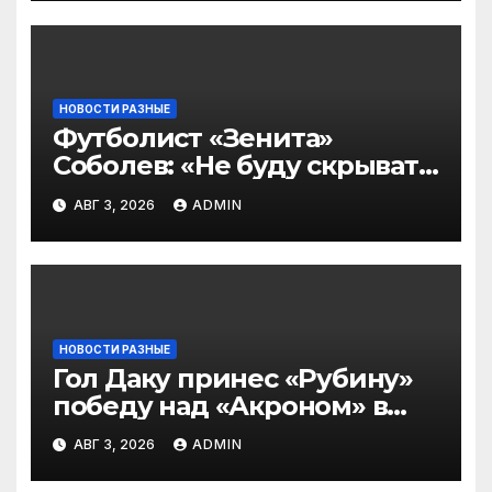
подписчиков МАТЧ
ПРЕМЬЕР
НОВОСТИ РАЗНЫЕ
Футболист «Зенита»
Соболев: «Не буду скрывать
— в Оренбурге всегда
АВГ 3, 2026
ADMIN
тяжело играть»
НОВОСТИ РАЗНЫЕ
Гол Даку принес «Рубину»
победу над «Акроном» в
матче РПЛ
АВГ 3, 2026
ADMIN