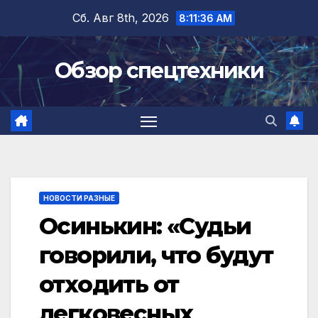
Перейти
Сб. Авг 8th, 2026
8:11:37 AM
к
содержимому
Обзор спецтехники
НОВОСТИ РАЗНЫЕ
Осинькин: «Судьи
говорили, что будут
отходить от
легковесных