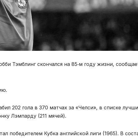
бби Тэмблинг скончался на 85‑м году жизни, сообщае
ию.
бил 202 гола в 370 матчах за «Челси», в списке лучш
нку Лэмпарду (211 мячей).
ал победителем Кубка английской лиги (1965). В сост