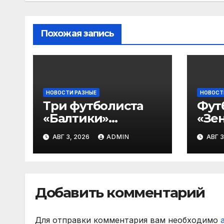
Похожая запись
НОВОСТИ РАЗНЫЕ
НОВОСТ
Три футболиста
Фут
«Балтики»
«Зен
включены в
«Не
АВГ 3, 2026
ADMIN
АВГ 3
символическую
— в
сборную 2‑го тура
все
РПЛ по версии
игр
подписчиков
Добавить комментарий
МАТЧ ПРЕМЬЕР
Для отправки комментария вам необходимо