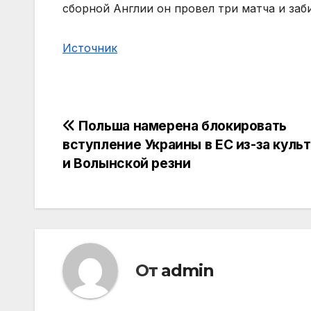
сборной Англии он провел три матча и заб
Источник
Навигация
Польша намерена блокировать
вступление Украины в ЕС из-за куль
по
и Волынской резни
записям
От
admin