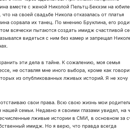
ина вместе с женой Николой Пельтц‑Бекхэм на юбиле
 что на своей свадьбе Никола отказалась от платья
клина сорвала их танец. По мнению Бруклина, его род
этом всячески пытаются создать имидж счастливой се
азывался видеться с ним без камер и запрещал Никол
ах.
хранить эти дела в тайне. К сожалению, моя семья
ссе, не оставляя мне иного выбора, кроме как говори
оторых из опубликованных лживых историй. Я не хочу
 отстаиваю свои права. Всю свою жизнь мои родител
ашей семьи. Недавно я своими глазами увидел, на 
бесчисленные лживые истории в СМИ, в основном за с
бственный имидж. Но я верю, что правда всегда