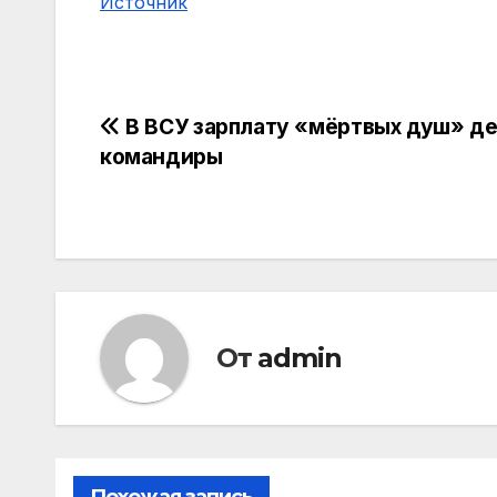
Источник
Навигация
В ВСУ зарплату «мёртвых душ» д
командиры
по
записям
От
admin
Похожая запись