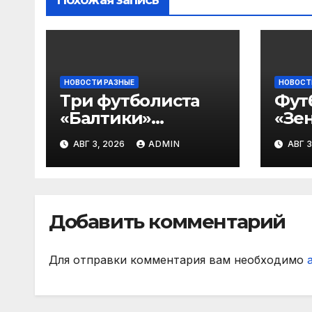
НОВОСТИ РАЗНЫЕ
НОВОСТ
Три футболиста
Фут
«Балтики»
«Зен
включены в
«Не
АВГ 3, 2026
ADMIN
АВГ 3
символическую
— в
сборную 2‑го тура
все
РПЛ по версии
игр
подписчиков
Добавить комментарий
МАТЧ ПРЕМЬЕР
Для отправки комментария вам необходимо