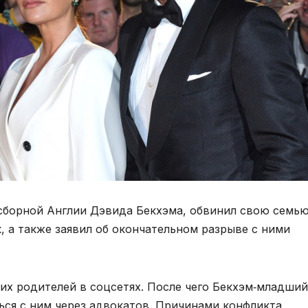
 сборной Англии Дэвида Бекхэма, обвинил свою семь
, а также заявил об окончательном разрыве с ними
оих родителей в соцсетях. После чего Бекхэм‑младший
ся с ним через адвокатов. Причинами конфликта