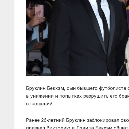
Бруклин Бекхэм, сын бывшего футболиста
в унижении и попытках разрушить его брак
отношений.
Ранее 26‑летний Бруклин заблокировал св
призвал Викторию и Дэвида Бекхэм общать