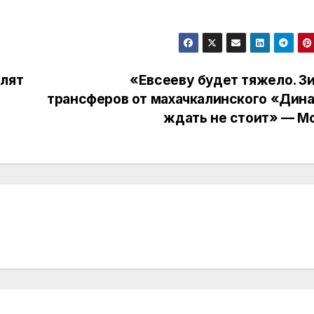
елят
«Евсееву будет тяжело. З
трансферов от махачкалинского «Дин
ждать не стоит» — М