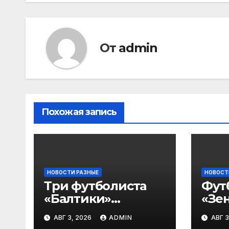
От
admin
Похожая запись
НОВОСТИ РАЗНЫЕ
НОВОСТ
Три футболиста
Фут
«Балтики»
«Зен
включены в
«Не
АВГ 3, 2026
ADMIN
АВГ 3
символическую
— в