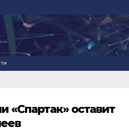
СТИ
и «Спартак» оставит
неев