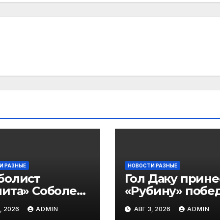
И РАЗНЫЕ
НОВОСТИ РАЗНЫЕ
болист
Гол Даку прине
ита» Соболев:
«Рубину» побе
 буду скрывать
над «Акроном» 
, 2026
ADMIN
АВГ 3, 2026
ADMIN
 Оренбурге
матче РПЛ