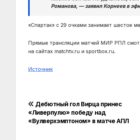
Романова, — заявил Корнеев в эф
«Спартак» с 29 очками занимает шестое м
Прямые трансляции матчей МИР РПЛ смотр
на сайтах matchtv.ru и sportbox.ru.
Источник
Навигация
Дебютный гол Вирца принес
«Ливерпулю» победу над
по
«Вулверхэмптоном» в матче АПЛ
записям