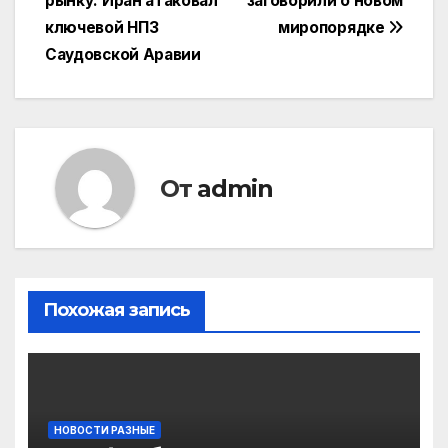
рынку: Иран атаковал
заговорили о новом
по
ключевой НПЗ
миропорядке
записям
Саудовской Аравии
От
admin
Похожая запись
НОВОСТИ РАЗНЫЕ