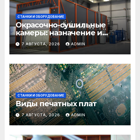
СТАНКИ И ОБОРУДОВАНИЕ
Окрасочно-сушильные
камеры: назначение и
области применения
7 АВГУСТА, 2026
ADMIN
СТАНКИ И ОБОРУДОВАНИЕ
Виды печатных плат
7 АВГУСТА, 2026
ADMIN