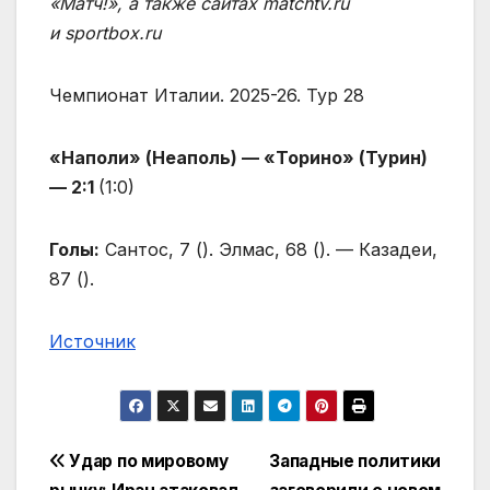
«Матч!», а также сайтах matchtv.ru
и sportbox.ru
Чемпионат Италии. 2025-26. Тур 28
«Наполи» (Неаполь) — «Торино» (Турин)
— 2:1
(1:0)
Голы:
Сантос, 7 (
). Элмас, 68 (
). — Казадеи,
87 (
).
Источник
Навигация
Удар по мировому
Западные политики