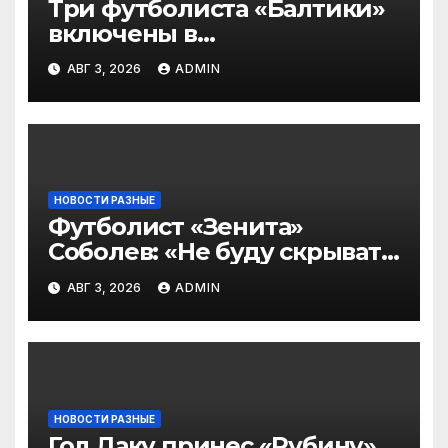
Три футболиста «Балтики»
включены в
символическую сборную
АВГ 3, 2026
ADMIN
2‑го тура РПЛ по версии
подписчиков МАТЧ
ПРЕМЬЕР
НОВОСТИ РАЗНЫЕ
Футболист «Зенита»
Соболев: «Не буду скрывать
— в Оренбурге всегда
АВГ 3, 2026
ADMIN
тяжело играть»
НОВОСТИ РАЗНЫЕ
Гол Даку принес «Рубину»