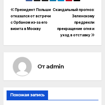
Навигация
Президент Польши
Скандальный прогноз:
отказался от встречи
Зеленскому
по
с Орбаном из-за его
предрекли
записям
визита в Москву
прекращение огня и
уход в отставку
От
admin
Похожая запись