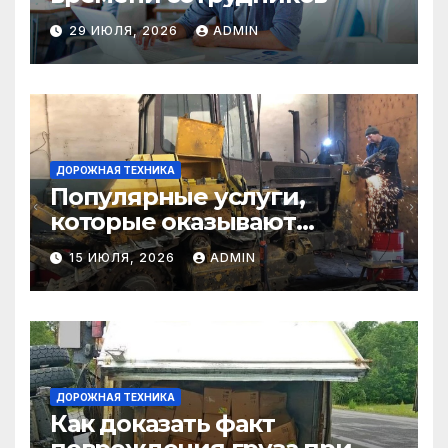
29 ИЮЛЯ, 2026
ADMIN
ДОРОЖНАЯ ТЕХНИКА
Популярные услуги,
которые оказывают
самосвалы в строительстве
15 ИЮЛЯ, 2026
ADMIN
и логистике
ДОРОЖНАЯ ТЕХНИКА
Как доказать факт