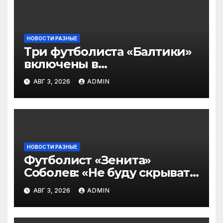
НОВОСТИ РАЗНЫЕ
Три футболиста «Балтики»
включены в
символическую сборную
АВГ 3, 2026
ADMIN
2‑го тура РПЛ по версии
подписчиков МАТЧ
ПРЕМЬЕР
НОВОСТИ РАЗНЫЕ
Футболист «Зенита»
Соболев: «Не буду скрывать
— в Оренбурге всегда
АВГ 3, 2026
ADMIN
тяжело играть»