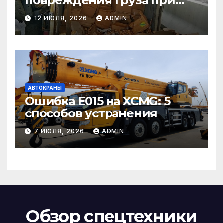
повреждения груза при
страховом случае
12 ИЮЛЯ, 2026
ADMIN
АВТОКРАНЫ
Ошибка E015 на XCMG: 5
способов устранения
7 ИЮЛЯ, 2026
ADMIN
Обзор спецтехники