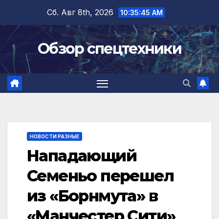
Перейти
Сб. Авг 8th, 2026
10:35:45 AM
к
содержимому
Обзор спецтехники
НОВОСТИ РАЗНЫЕ
Нападающий
Семеньо перешел
из «Борнмута» в
«Манчестер Сити»