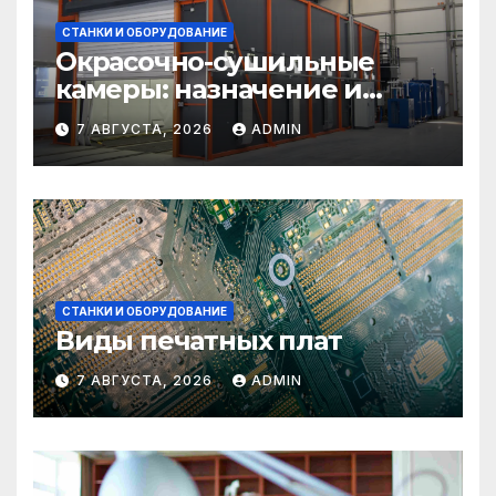
СТАНКИ И ОБОРУДОВАНИЕ
Окрасочно-сушильные
камеры: назначение и
области применения
7 АВГУСТА, 2026
ADMIN
СТАНКИ И ОБОРУДОВАНИЕ
Виды печатных плат
7 АВГУСТА, 2026
ADMIN