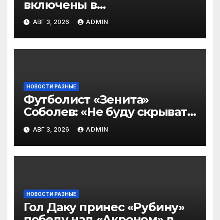
включены в
символическую сборную
АВГ 3, 2026
ADMIN
2‑го тура РПЛ по версии
подписчиков МАТЧ
ПРЕМЬЕР
НОВОСТИ РАЗНЫЕ
Футболист «Зенита»
Соболев: «Не буду скрывать
— в Оренбурге всегда
АВГ 3, 2026
ADMIN
тяжело играть»
НОВОСТИ РАЗНЫЕ
Гол Даку принес «Рубину»
победу над «Акроном» в