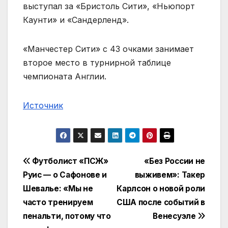
выступал за «Бристоль Сити», «Ньюпорт
Каунти» и «Сандерленд».
«Манчестер Сити» с 43 очками занимает
второе место в турнирной таблице
чемпионата Англии.
Источник
Навигация
Футболист «ПСЖ»
«Без России не
Руис — о Сафонове и
выживем»: Такер
по
Шевалье: «Мы не
Карлсон о новой роли
записям
часто тренируем
США после событий в
пенальти, потому что
Венесуэле