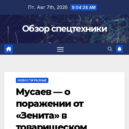
Перейти
Пт. Авг 7th, 2026
9:04:29 AM
к
содержимому
Обзор спецтехники
НОВОСТИ РАЗНЫЕ
Мусаев — о
поражении от
«Зенита» в
товарищеском