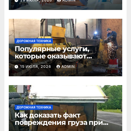
29 ИЮЛЯ, 2026
ADMIN
ДОРОЖНАЯ ТЕХНИКА
Популярные услуги,
которые оказывают
самосвалы в строительстве
15 ИЮЛЯ, 2026
ADMIN
и логистике
ДОРОЖНАЯ ТЕХНИКА
Как доказать факт
повреждения груза при
страховом случае