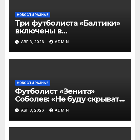
НОВОСТИ РАЗНЫЕ
Три футболиста «Балтики»
включены в
символическую сборную
АВГ 3, 2026
ADMIN
2‑го тура РПЛ по версии
подписчиков МАТЧ
ПРЕМЬЕР
НОВОСТИ РАЗНЫЕ
Футболист «Зенита»
Соболев: «Не буду скрывать
— в Оренбурге всегда
АВГ 3, 2026
ADMIN
тяжело играть»