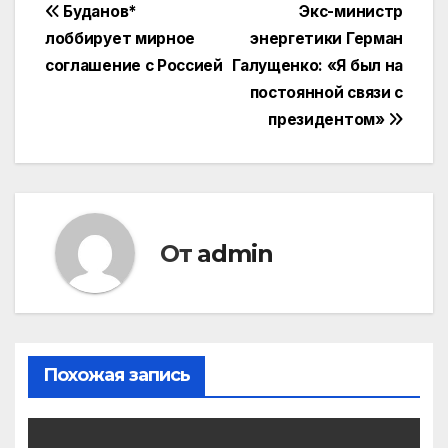
Навигация
Буданов*
Экс-министр
лоббирует мирное
энергетики Герман
по
соглашение с Россией
Галущенко: «Я был на
записям
постоянной связи с
президентом»
От
admin
Похожая запись