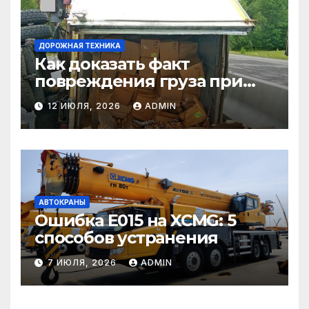
ДОРОЖНАЯ ТЕХНИКА
Как доказать факт
повреждения груза при
страховом случае
12 ИЮЛЯ, 2026
ADMIN
АВТОКРАНЫ
Ошибка E015 на XCMG: 5
способов устранения
7 ИЮЛЯ, 2026
ADMIN