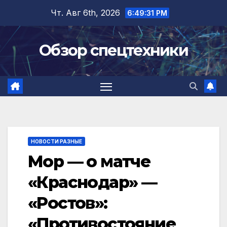
Перейти
Чт. Авг 6th, 2026
6:49:31 PM
к
содержимому
Обзор спецтехники
НОВОСТИ РАЗНЫЕ
Мор — о матче
«Краснодар» —
«Ростов»:
«Противостояние