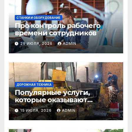
СТАНКИ И ОБОРУДОВАНИЕ
Про контроль рабочего
времени сотрудников
29 ИЮЛЯ, 2026
ADMIN
ДОРОЖНАЯ ТЕХНИКА
Популярные услуги,
которые оказывают
самосвалы в строительстве
15 ИЮЛЯ, 2026
ADMIN
и логистике