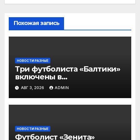
Похожая запись
НОВОСТИ РАЗНЫЕ
Три футболиста «Балтики»
включены в
символическую сборную
АВГ 3, 2026
ADMIN
2‑го тура РПЛ по версии
подписчиков МАТЧ
ПРЕМЬЕР
НОВОСТИ РАЗНЫЕ
Футболист «Зенита»