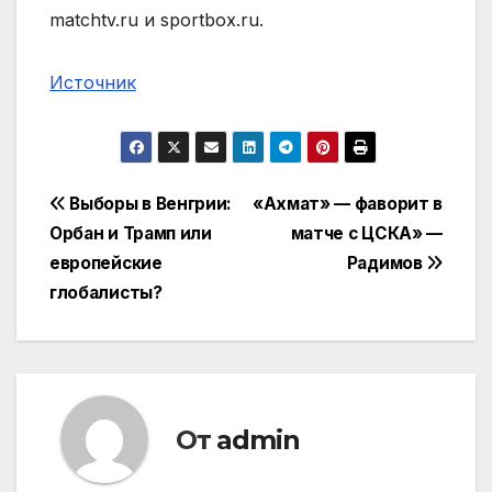
matchtv.ru и sportbox.ru.
Источник
Навигация
Выборы в Венгрии:
«Ахмат» — фаворит в
Орбан и Трамп или
матче с ЦСКА» —
по
европейские
Радимов
записям
глобалисты?
От
admin