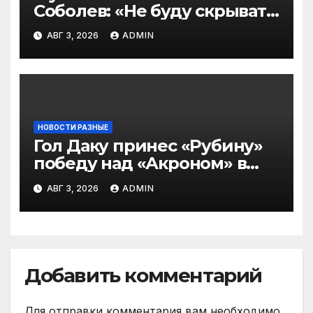
Соболев: «Не буду скрывать
— в Оренбурге всегда
АВГ 3, 2026
ADMIN
тяжело играть»
НОВОСТИ РАЗНЫЕ
Гол Даку принес «Рубину»
победу над «Акроном» в
матче РПЛ
АВГ 3, 2026
ADMIN
Добавить комментарий
Для отправки комментария вам необходимо