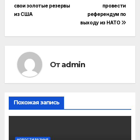
свои золотые резервы
провести
по
из США
референдум по
записям
выходу из НАТО
От
admin
Похожая запись
НОВОСТИ РАЗНЫЕ