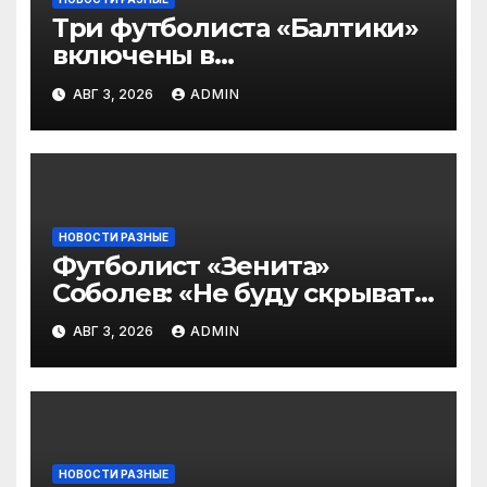
Три футболиста «Балтики»
включены в
символическую сборную
АВГ 3, 2026
ADMIN
2‑го тура РПЛ по версии
подписчиков МАТЧ
ПРЕМЬЕР
НОВОСТИ РАЗНЫЕ
Футболист «Зенита»
Соболев: «Не буду скрывать
— в Оренбурге всегда
АВГ 3, 2026
ADMIN
тяжело играть»
НОВОСТИ РАЗНЫЕ