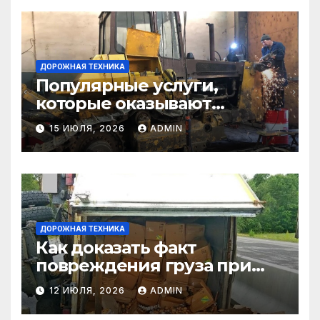
ДОРОЖНАЯ ТЕХНИКА
Популярные услуги,
которые оказывают
самосвалы в строительстве
15 ИЮЛЯ, 2026
ADMIN
и логистике
ДОРОЖНАЯ ТЕХНИКА
Как доказать факт
повреждения груза при
страховом случае
12 ИЮЛЯ, 2026
ADMIN