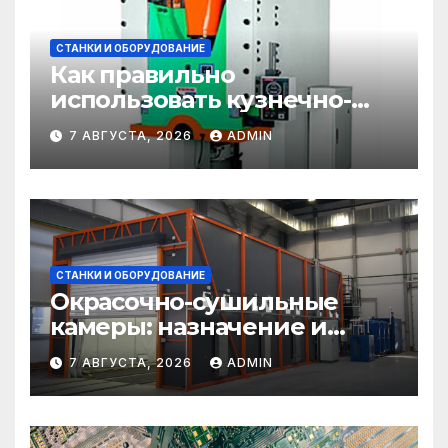
СТАНКИ И ОБОРУДОВАНИЕ
Как правильно
использовать кузнечно-
прессовое оборудование
7 АВГУСТА, 2026
ADMIN
СТАНКИ И ОБОРУДОВАНИЕ
Окрасочно-сушильные
камеры: назначение и
области применения
7 АВГУСТА, 2026
ADMIN