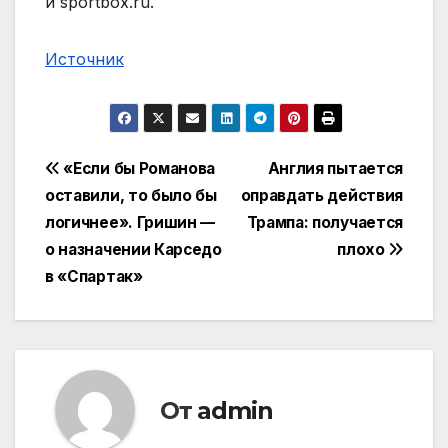
и sportbox.ru.
Источник
Навигация
«Если бы Романова
Англия пытается
оставили, то было бы
оправдать действия
по
логичнее». Гришин —
Трампа: получается
записям
о назначении Карседо
плохо
в «Спартак»
От
admin