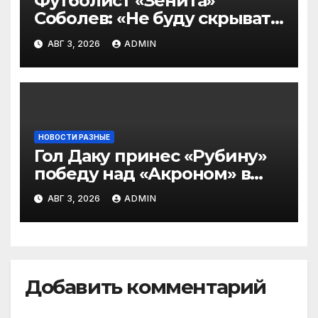
Футболист «Зенита»
Соболев: «Не буду скрывать
— в Оренбурге всегда
АВГ 3, 2026
ADMIN
тяжело играть»
НОВОСТИ РАЗНЫЕ
Гол Даку принес «Рубину»
победу над «Акроном» в
матче РПЛ
АВГ 3, 2026
ADMIN
Добавить комментарий