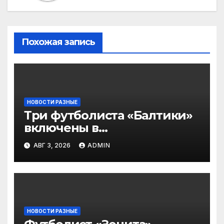
Похожая запись
НОВОСТИ РАЗНЫЕ
Три футболиста «Балтики»
включены в
символическую сборную
АВГ 3, 2026
ADMIN
2‑го тура РПЛ по версии
подписчиков МАТЧ
ПРЕМЬЕР
НОВОСТИ РАЗНЫЕ