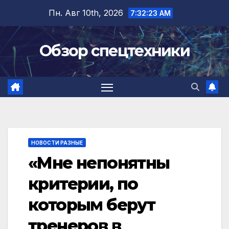
Перейти
Пн. Авг 10th, 2026
7:32:23 AM
к
содержимому
Обзор спецтехники
НОВОСТИ РАЗНЫЕ
«Мне непонятны
критерии, по
которым берут
тренеров в