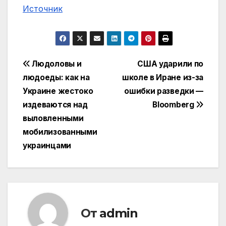
Источник
Навигация
Людоловы и
США ударили по
людоеды: как на
школе в Иране из-за
по
Украине жестоко
ошибки разведки —
записям
издеваются над
Bloomberg
выловленными
мобилизованными
украинцами
От
admin