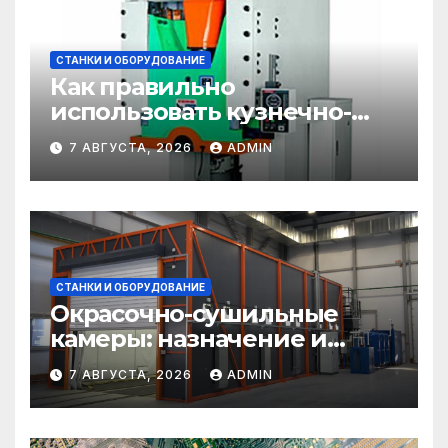
СТАНКИ И ОБОРУДОВАНИЕ
Как правильно
использовать кузнечно-
прессовое оборудование
7 АВГУСТА, 2026
ADMIN
СТАНКИ И ОБОРУДОВАНИЕ
Окрасочно-сушильные
камеры: назначение и
области применения
7 АВГУСТА, 2026
ADMIN