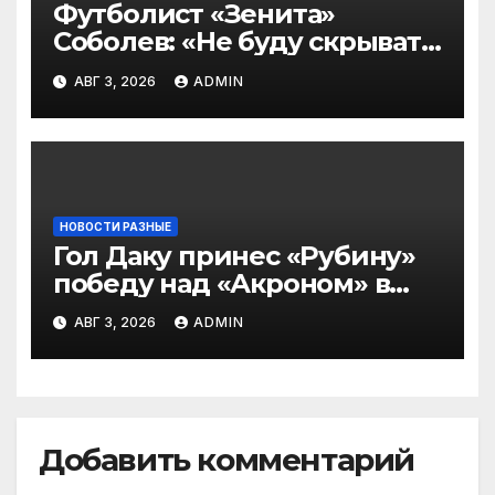
Футболист «Зенита»
Соболев: «Не буду скрывать
— в Оренбурге всегда
АВГ 3, 2026
ADMIN
тяжело играть»
НОВОСТИ РАЗНЫЕ
Гол Даку принес «Рубину»
победу над «Акроном» в
матче РПЛ
АВГ 3, 2026
ADMIN
Добавить комментарий