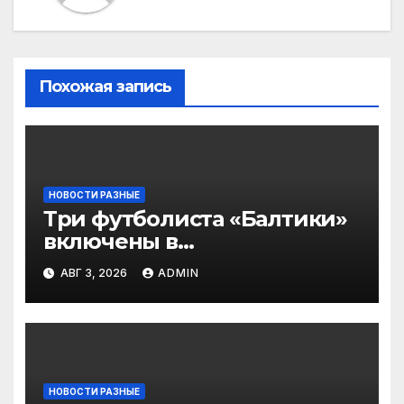
Похожая запись
НОВОСТИ РАЗНЫЕ
Три футболиста «Балтики»
включены в
символическую сборную
АВГ 3, 2026
ADMIN
2‑го тура РПЛ по версии
подписчиков МАТЧ
ПРЕМЬЕР
НОВОСТИ РАЗНЫЕ