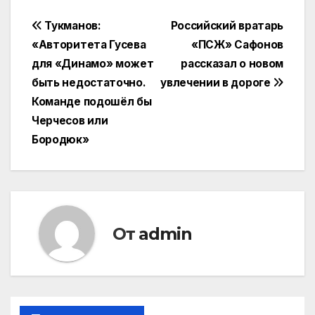
Навигация
Тукманов:
Российский вратарь
«Авторитета Гусева
«ПСЖ» Сафонов
по
для «Динамо» может
рассказал о новом
записям
быть недостаточно.
увлечении в дороге
Команде подошёл бы
Черчесов или
Бородюк»
От
admin