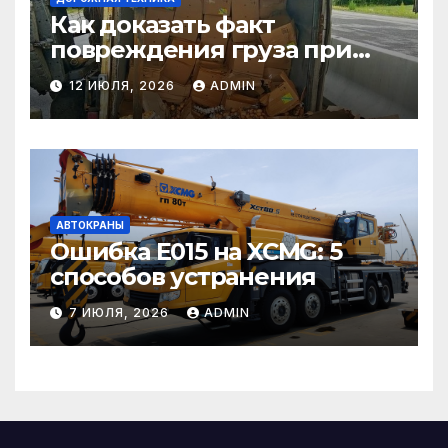
Как доказать факт
повреждения груза при
страховом случае
12 ИЮЛЯ, 2026
ADMIN
АВТОКРАНЫ
Ошибка E015 на XCMG: 5
способов устранения
7 ИЮЛЯ, 2026
ADMIN