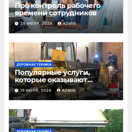
Про контроль рабочего
времени сотрудников
29 ИЮЛЯ, 2026
ADMIN
ДОРОЖНАЯ ТЕХНИКА
Популярные услуги,
которые оказывают
самосвалы в строительстве
15 ИЮЛЯ, 2026
ADMIN
и логистике
ДОРОЖНАЯ ТЕХНИКА