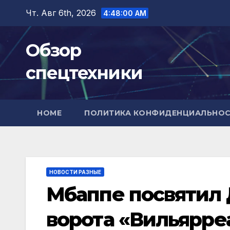
Перейти
Чт. Авг 6th, 2026
4:48:01 AM
к
содержимому
Обзор
спецтехники
HOME
ПОЛИТИКА КОНФИДЕНЦИАЛЬНО
НОВОСТИ РАЗНЫЕ
Мбаппе посвятил 
ворота «Вильярре