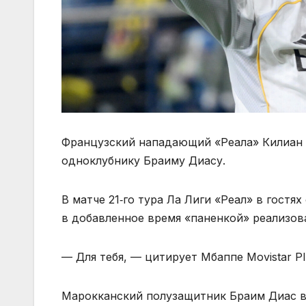
Французский нападающий «Реала» Килиан 
одноклубнику Браиму Диасу.
В матче 21‑го тура Ла Лиги «Реал» в гостя
в добавленное время «паненкой» реализова
— Для тебя, — цитирует Мбаппе Movistar Pl
Марокканский полузащитник Браим Диас в