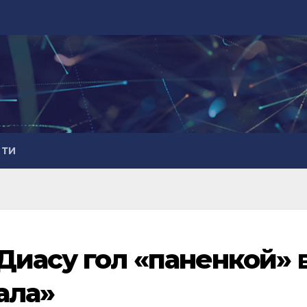
СТИ
Диасу гол «паненкой» 
ала»