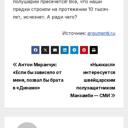
полушарии пресечется! Все, что наши
предки строили на протяжении 10 тысяч
лет, исчезнет. А ради чего?
Источник:
argumenti.ru
Навигация
Антон Миранчук:
«Ньюкасл»
«Если бы зависело от
интересуется
по
меня, позвал бы брата
швейцарским
записям
в «Динамо»
полузащитником
Манзамби — СМИ