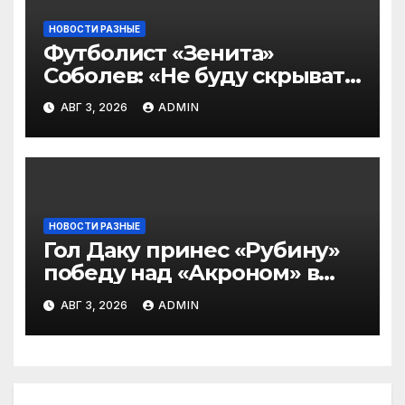
НОВОСТИ РАЗНЫЕ
Футболист «Зенита»
Соболев: «Не буду скрывать
— в Оренбурге всегда
АВГ 3, 2026
ADMIN
тяжело играть»
НОВОСТИ РАЗНЫЕ
Гол Даку принес «Рубину»
победу над «Акроном» в
матче РПЛ
АВГ 3, 2026
ADMIN