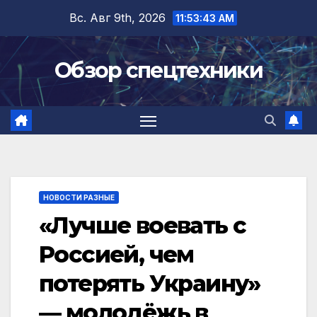
Перейти
Вс. Авг 9th, 2026
11:53:44 AM
к
содержимому
Обзор спецтехники
НОВОСТИ РАЗНЫЕ
«Лучше воевать с
Россией, чем
потерять Украину»
— молодёжь в