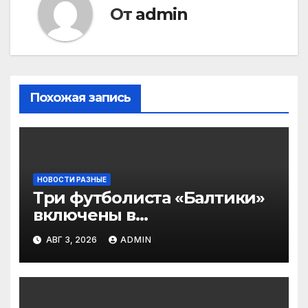
От
admin
Похожая запись
НОВОСТИ РАЗНЫЕ
Три футболиста «Балтики»
включены в
символическую сборную
АВГ 3, 2026
ADMIN
2‑го тура РПЛ по версии
подписчиков МАТЧ
ПРЕМЬЕР