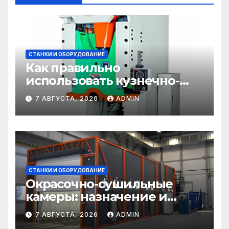
СТАНКИ И ОБОРУДОВАНИЕ
Как правильно
использовать кузнечно-
прессовое оборудование
7 АВГУСТА, 2026
ADMIN
СТАНКИ И ОБОРУДОВАНИЕ
Окрасочно-сушильные
камеры: назначение и
области применения
7 АВГУСТА, 2026
ADMIN