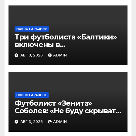
НОВОСТИ РАЗНЫЕ
Три футболиста «Балтики»
включены в
символическую сборную
АВГ 3, 2026
ADMIN
2‑го тура РПЛ по версии
подписчиков МАТЧ
ПРЕМЬЕР
НОВОСТИ РАЗНЫЕ
Футболист «Зенита»
Соболев: «Не буду скрывать
— в Оренбурге всегда
АВГ 3, 2026
ADMIN
тяжело играть»