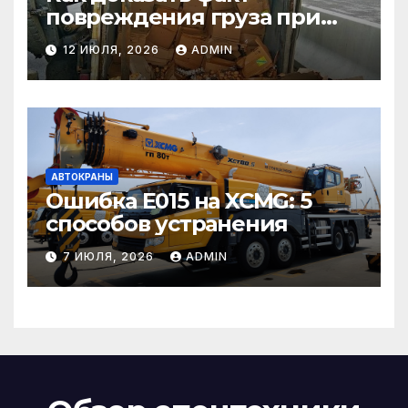
повреждения груза при
страховом случае
12 ИЮЛЯ, 2026
ADMIN
АВТОКРАНЫ
Ошибка E015 на XCMG: 5
способов устранения
7 ИЮЛЯ, 2026
ADMIN