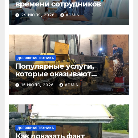
времени сотрудников
29 ИЮЛЯ, 2026
ADMIN
ДОРОЖНАЯ ТЕХНИКА
Популярные услуги,
которые оказывают
самосвалы в строительстве
15 ИЮЛЯ, 2026
ADMIN
и логистике
ДОРОЖНАЯ ТЕХНИКА
Как доказать факт