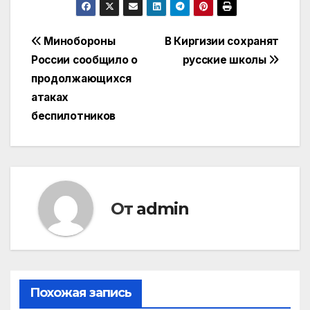
Навигация
Минобороны
В Киргизии сохранят
России сообщило о
русские школы
по
продолжающихся
записям
атаках
беспилотников
От
admin
Похожая запись