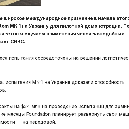
олее широкое международное признание в начале этог
ntom MK-1 на Украину для пилотной демонстрации. П
известным случаем применения человекоподобных
чает CNBC.
ся испытания сосредоточены на решении логистичес
а, испытания MK-1 на Украине доказали способность
ов.
ракты на $24 млн на проведение испытаний для армии
ие месяцы Foundation планирует развернуть свои ма
имости — на передовой.