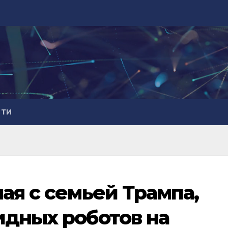
СТИ
ая с семьей Трампа,
идных роботов на