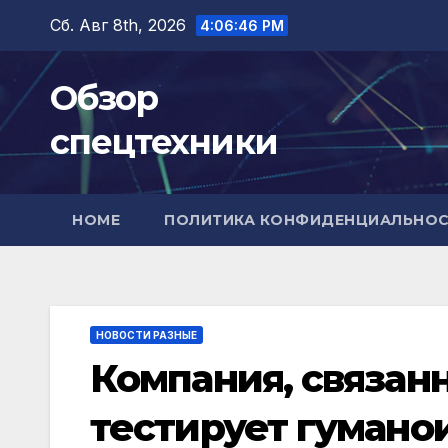
Перейти
Сб. Авг 8th, 2026
4:06:47 PM
к
содержимому
Обзор
спецтехники
HOME
ПОЛИТИКА КОНФИДЕНЦИАЛЬНО
НОВОСТИ РАЗНЫЕ
Компания, связанн
тестирует гумано