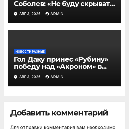
Соболев: «Не буду скрывать
— в Оренбурге всегда
АВГ 3, 2026
ADMIN
тяжело играть»
НОВОСТИ РАЗНЫЕ
Гол Даку принес «Рубину»
победу над «Акроном» в
матче РПЛ
АВГ 3, 2026
ADMIN
Добавить комментарий
Для отправки комментария вам необходимо