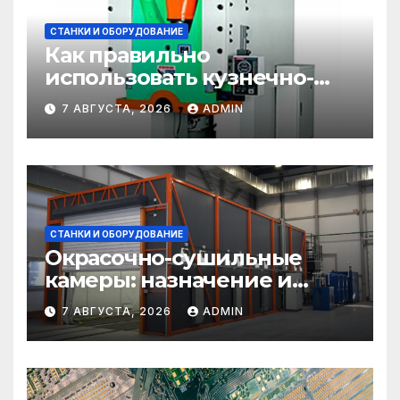
СТАНКИ И ОБОРУДОВАНИЕ
Как правильно
использовать кузнечно-
прессовое оборудование
7 АВГУСТА, 2026
ADMIN
СТАНКИ И ОБОРУДОВАНИЕ
Окрасочно-сушильные
камеры: назначение и
области применения
7 АВГУСТА, 2026
ADMIN