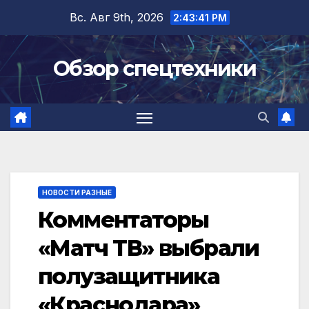
Перейти
Вс. Авг 9th, 2026
2:43:41 PM
к
содержимому
Обзор спецтехники
НОВОСТИ РАЗНЫЕ
Комментаторы
«Матч ТВ» выбрали
полузащитника
«Краснодара»