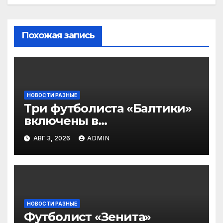
Похожая запись
НОВОСТИ РАЗНЫЕ
Три футболиста «Балтики»
включены в
символическую сборную
АВГ 3, 2026
ADMIN
2‑го тура РПЛ по версии
подписчиков МАТЧ
ПРЕМЬЕР
НОВОСТИ РАЗНЫЕ
Футболист «Зенита»