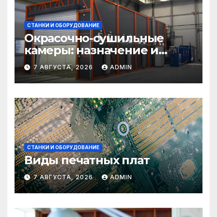
СТАНКИ И ОБОРУДОВАНИЕ
Окрасочно-сушильные
камеры: назначение и
области применения
7 АВГУСТА, 2026
ADMIN
СТАНКИ И ОБОРУДОВАНИЕ
Виды печатных плат
7 АВГУСТА, 2026
ADMIN