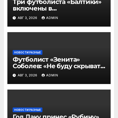
Три футболиста «Балтики»
включены в
символическую сборную
АВГ 3, 2026
ADMIN
2‑го тура РПЛ по версии
подписчиков МАТЧ
ПРЕМЬЕР
НОВОСТИ РАЗНЫЕ
Футболист «Зенита»
Соболев: «Не буду скрывать
— в Оренбурге всегда
АВГ 3, 2026
ADMIN
тяжело играть»
НОВОСТИ РАЗНЫЕ
Гол Даку принес «Рубину»