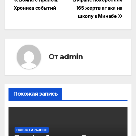
Навигация
Хроника событий
165 жертв атаки на
по
школу в Минабе
записям
От
admin
Похожая запись
НОВОСТИ РАЗНЫЕ