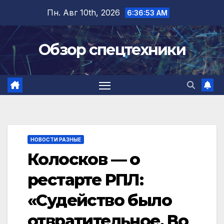
Перейти
Пн. Авг 10th, 2026
6:36:54 AM
к
содержимому
Обзор спецтехники
НОВОСТИ РАЗНЫЕ
Колосков — о
рестарте РПЛ:
«Судейство было
отвратительное. Во