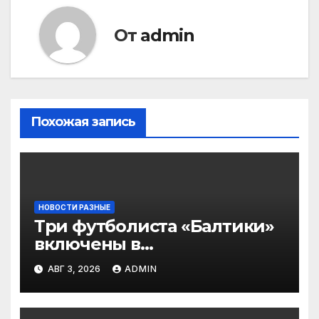
От
admin
Похожая запись
НОВОСТИ РАЗНЫЕ
Три футболиста «Балтики»
включены в
символическую сборную
АВГ 3, 2026
ADMIN
2‑го тура РПЛ по версии
подписчиков МАТЧ
ПРЕМЬЕР