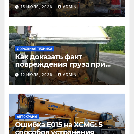
самосвалы в строительстве
15 ИЮЛЯ, 2026
ADMIN
и логистике
ДОРОЖНАЯ ТЕХНИКА
Как доказать факт
повреждения груза при
страховом случае
12 ИЮЛЯ, 2026
ADMIN
АВТОКРАНЫ
Ошибка E015 на XCMG: 5
способов устранения