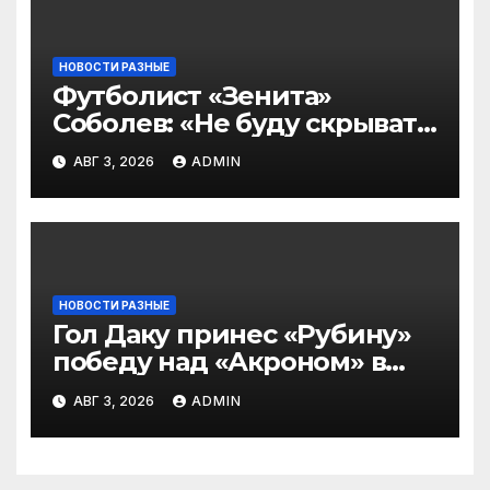
НОВОСТИ РАЗНЫЕ
Футболист «Зенита»
Соболев: «Не буду скрывать
— в Оренбурге всегда
АВГ 3, 2026
ADMIN
тяжело играть»
НОВОСТИ РАЗНЫЕ
Гол Даку принес «Рубину»
победу над «Акроном» в
матче РПЛ
АВГ 3, 2026
ADMIN