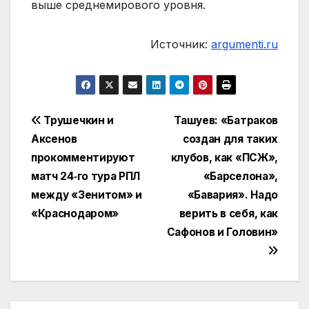
выше среднемирового уровня.
Источник:
argumenti.ru
Навигация
Трушечкин и
Ташуев: «Батраков
Аксенов
создан для таких
по
прокомментируют
клубов, как «ПСЖ»,
записям
матч 24‑го тура РПЛ
«Барселона»,
между «Зенитом» и
«Бавария». Надо
«Краснодаром»
верить в себя, как
Сафонов и Головин»