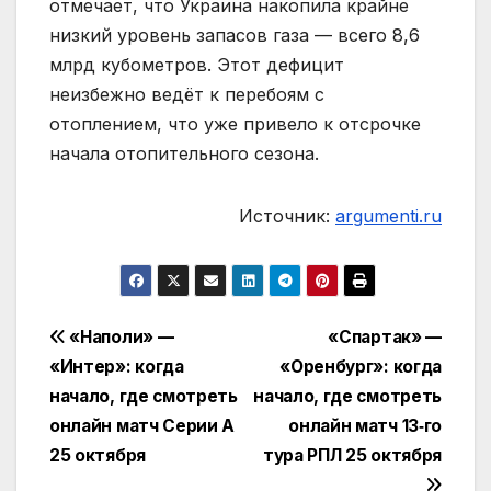
отмечает, что Украина накопила крайне
низкий уровень запасов газа — всего 8,6
млрд кубометров. Этот дефицит
неизбежно ведёт к перебоям с
отоплением, что уже привело к отсрочке
начала отопительного сезона.
Источник:
argumenti.ru
Навигация
«Наполи» —
«Спартак» —
«Интер»: когда
«Оренбург»: когда
по
начало, где смотреть
начало, где смотреть
записям
онлайн матч Серии А
онлайн матч 13‑го
25 октября
тура РПЛ 25 октября