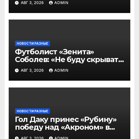
АВГ 3, 2026
ADMIN
2‑го тура РПЛ по версии
подписчиков МАТЧ
ПРЕМЬЕР
НОВОСТИ РАЗНЫЕ
Футболист «Зенита»
Соболев: «Не буду скрывать
— в Оренбурге всегда
АВГ 3, 2026
ADMIN
тяжело играть»
НОВОСТИ РАЗНЫЕ
Гол Даку принес «Рубину»
победу над «Акроном» в
матче РПЛ
АВГ 3, 2026
ADMIN