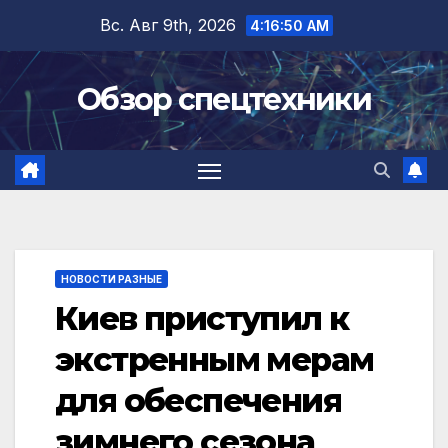
Перейти
Вс. Авг 9th, 2026
4:16:50 AM
к
содержимому
Обзор спецтехники
НОВОСТИ РАЗНЫЕ
Киев приступил к
экстренным мерам
для обеспечения
зимнего сезона