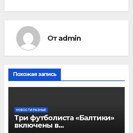
От
admin
Похожая запись
НОВОСТИ РАЗНЫЕ
Три футболиста «Балтики»
включены в
символическую сборную