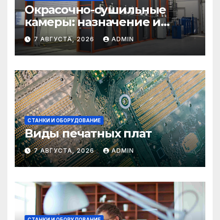
Окрасочно-сушильные
камеры: назначение и
области применения
7 АВГУСТА, 2026
ADMIN
СТАНКИ И ОБОРУДОВАНИЕ
Виды печатных плат
7 АВГУСТА, 2026
ADMIN
СТАНКИ И ОБОРУДОВАНИЕ