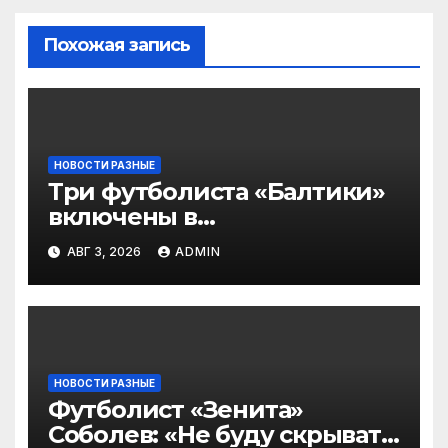
Похожая запись
НОВОСТИ РАЗНЫЕ
Три футболиста «Балтики»
включены в
символическую сборную
АВГ 3, 2026
ADMIN
2‑го тура РПЛ по версии
подписчиков МАТЧ
ПРЕМЬЕР
НОВОСТИ РАЗНЫЕ
Футболист «Зенита»
Соболев: «Не буду скрывать