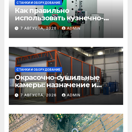
СТАНКИ И ОБОРУДОВАНИЕ
Как правильно
использовать кузнечно-
прессовое оборудование
7 АВГУСТА, 2026
ADMIN
СТАНКИ И ОБОРУДОВАНИЕ
Окрасочно-сушильные
камеры: назначение и
области применения
7 АВГУСТА, 2026
ADMIN