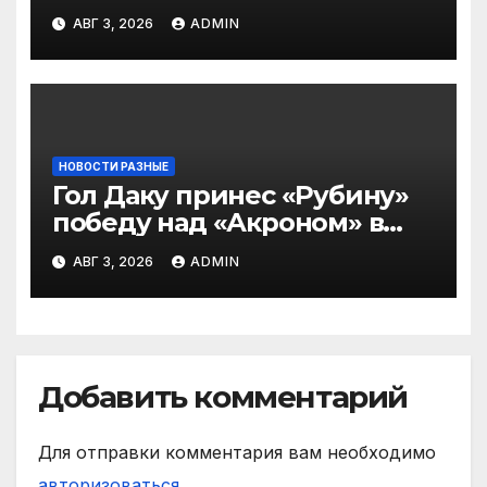
— в Оренбурге всегда
АВГ 3, 2026
ADMIN
тяжело играть»
НОВОСТИ РАЗНЫЕ
Гол Даку принес «Рубину»
победу над «Акроном» в
матче РПЛ
АВГ 3, 2026
ADMIN
Добавить комментарий
Для отправки комментария вам необходимо
авторизоваться
.