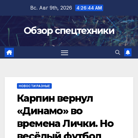
Перейти
Вс. Авг 9th, 2026
4:26:45 AM
к
содержимому
Обзор спецтехники
НОВОСТИ РАЗНЫЕ
Карпин вернул
«Динамо» во
времена Лички. Но
весёлый футбол