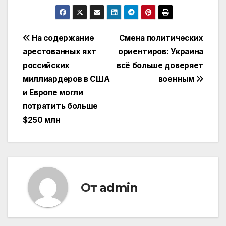
Навигация
На содержание
Смена политических
арестованных яхт
ориентиров: Украина
по
российских
всё больше доверяет
записям
миллиардеров в США
военным
и Европе могли
потратить больше
$250 млн
От
admin