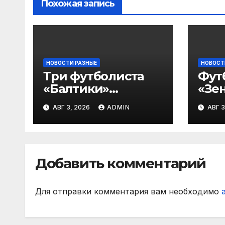
Похожая запись
НОВОСТИ РАЗНЫЕ
НОВОСТ
Три футболиста
Фут
«Балтики»
«Зен
включены в
«Не
АВГ 3, 2026
ADMIN
АВГ 3
символическую
— в
сборную 2‑го тура
все
РПЛ по версии
игр
подписчиков
Добавить комментарий
МАТЧ ПРЕМЬЕР
Для отправки комментария вам необходимо