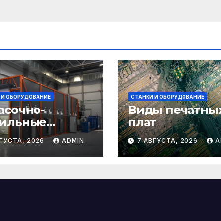
 И ОБОРУДОВАНИЕ
СТАНКИ И ОБОРУДОВАНИЕ
асочно-
Виды печатны
ильные
плат
еры:
ВГУСТА, 2026
ADMIN
7 АВГУСТА, 2026
A
начение и
асти
менения