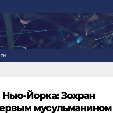
СТИ
 Нью-Йорка: Зохран
первым мусульманином