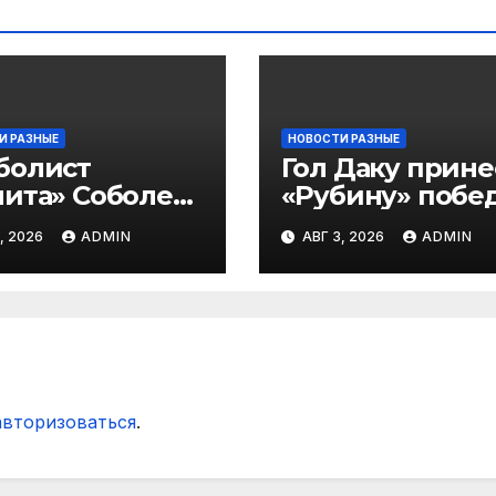
И РАЗНЫЕ
НОВОСТИ РАЗНЫЕ
болист
Гол Даку прине
ита» Соболев:
«Рубину» побе
 буду скрывать
над «Акроном» 
, 2026
ADMIN
АВГ 3, 2026
ADMIN
 Оренбурге
матче РПЛ
гда тяжело
ать»
авторизоваться
.