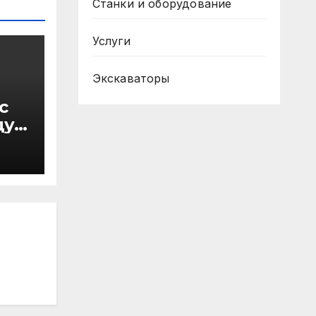
Станки и оборудование
Услуги
Экскаваторы
с
ду
в