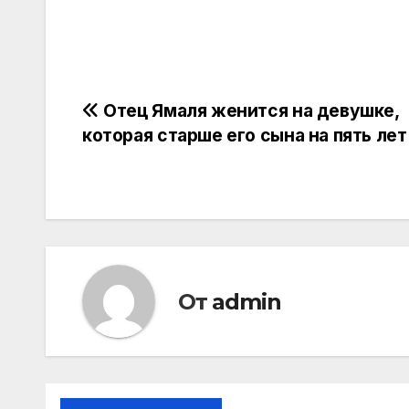
Навигация
Отец Ямаля женится на девушке,
которая старше его сына на пять лет
по
записям
От
admin