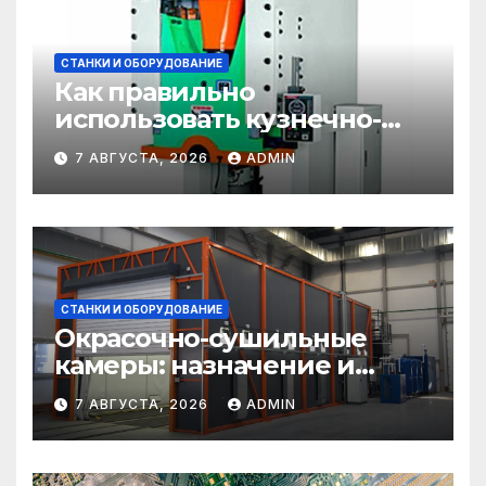
СТАНКИ И ОБОРУДОВАНИЕ
Как правильно
использовать кузнечно-
прессовое оборудование
7 АВГУСТА, 2026
ADMIN
СТАНКИ И ОБОРУДОВАНИЕ
Окрасочно-сушильные
камеры: назначение и
области применения
7 АВГУСТА, 2026
ADMIN