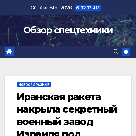
Перейти
Сб. Авг 8th, 2026
6:32:13 AM
к
содержимому
Обзор спецтехники
НОВОСТИ РАЗНЫЕ
Иранская ракета
накрыла секретный
военный завод
Израиля под