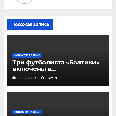
Похожая запись
НОВОСТИ РАЗНЫЕ
Три футболиста «Балтики»
включены в
символическую сборную
АВГ 3, 2026
ADMIN
2‑го тура РПЛ по версии
подписчиков МАТЧ
ПРЕМЬЕР
НОВОСТИ РАЗНЫЕ