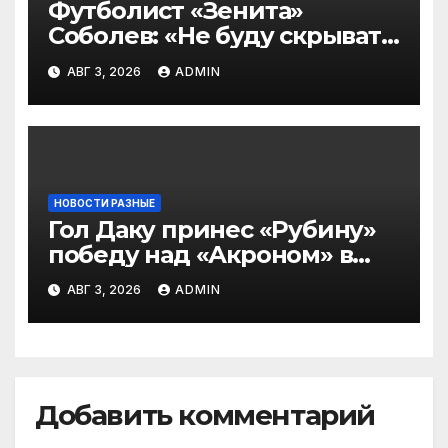
Футболист «Зенита»
Соболев: «Не буду скрывать
— в Оренбурге всегда
АВГ 3, 2026
ADMIN
тяжело играть»
НОВОСТИ РАЗНЫЕ
Гол Даку принес «Рубину»
победу над «Акроном» в
матче РПЛ
АВГ 3, 2026
ADMIN
Добавить комментарий