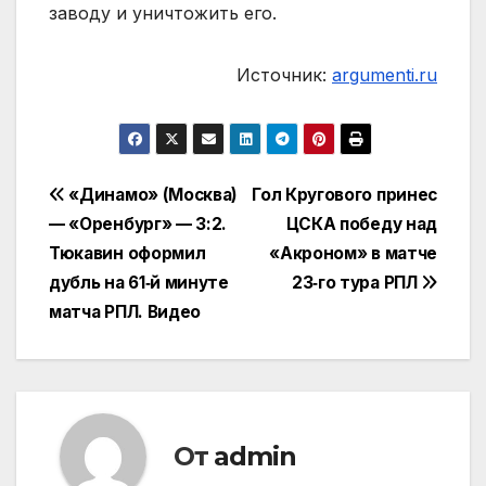
заводу и уничтожить его.
Источник:
argumenti.ru
Навигация
«Динамо» (Москва)
Гол Кругового принес
— «Оренбург» — 3:2.
ЦСКА победу над
по
Тюкавин оформил
«Акроном» в матче
записям
дубль на 61‑й минуте
23‑го тура РПЛ
матча РПЛ. Видео
От
admin