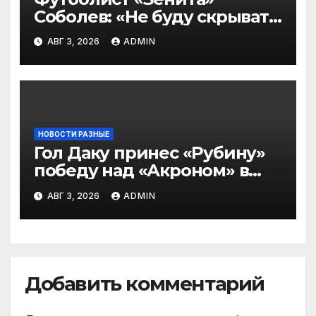
Соболев: «Не буду скрывать
— в Оренбурге всегда
АВГ 3, 2026
ADMIN
тяжело играть»
НОВОСТИ РАЗНЫЕ
Гол Даку принес «Рубину»
победу над «Акроном» в
матче РПЛ
АВГ 3, 2026
ADMIN
Добавить комментарий