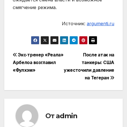
смягчение режима.
Источник:
argumenti.ru
Навигация
Экс‑тренер «Реала»
После атак на
Арбелоа возглавил
танкеры: США
по
«Фулхэм»
ужесточили давление
записям
на Тегеран
От
admin