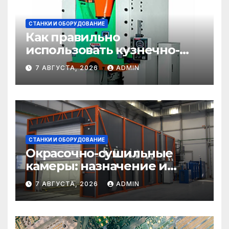
СТАНКИ И ОБОРУДОВАНИЕ
Как правильно
использовать кузнечно-
прессовое оборудование
7 АВГУСТА, 2026
ADMIN
СТАНКИ И ОБОРУДОВАНИЕ
Окрасочно-сушильные
камеры: назначение и
области применения
7 АВГУСТА, 2026
ADMIN