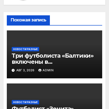
Похожая запись
НОВОСТИ РАЗНЫЕ
Три футболиста «Балтики»
включены в
символическую сборную
АВГ 3, 2026
ADMIN
2‑го тура РПЛ по версии
подписчиков МАТЧ
ПРЕМЬЕР
НОВОСТИ РАЗНЫЕ
Футболист «Зенита»