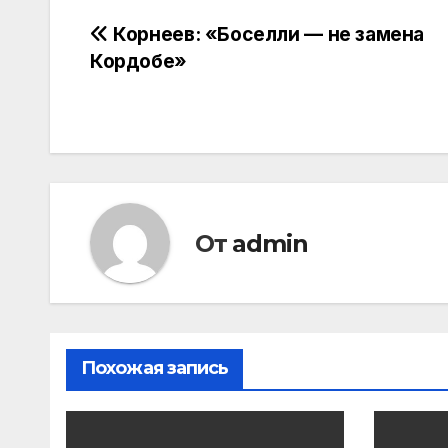
Навигация
Корнеев: «Боселли — не замена
Кордобе»
по
записям
От
admin
Похожая запись