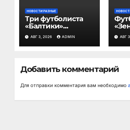
НОВОСТИ РАЗНЫЕ
НОВОСТ
Три футболиста
Фут
«Балтики»
«Зен
включены в
«Не
АВГ 3, 2026
ADMIN
АВГ 3
символическую
— в
сборную 2‑го тура
все
РПЛ по версии
игр
подписчиков
Добавить комментарий
МАТЧ ПРЕМЬЕР
Для отправки комментария вам необходимо