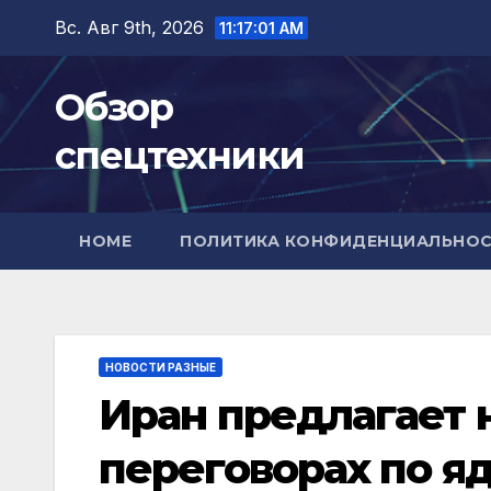
Перейти
Вс. Авг 9th, 2026
11:17:02 AM
к
содержимому
Обзор
спецтехники
HOME
ПОЛИТИКА КОНФИДЕНЦИАЛЬНО
НОВОСТИ РАЗНЫЕ
Иран предлагает 
переговорах по я