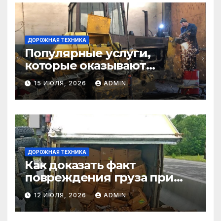
ДОРОЖНАЯ ТЕХНИКА
Популярные услуги,
которые оказывают
самосвалы в строительстве
15 ИЮЛЯ, 2026
ADMIN
и логистике
ДОРОЖНАЯ ТЕХНИКА
Как доказать факт
повреждения груза при
страховом случае
12 ИЮЛЯ, 2026
ADMIN