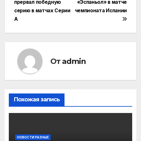
прервал победную
«Эспаньол» в матче
записям
серию в матчах Серии
чемпионата Испании
А
От
admin
Похожая запись
НОВОСТИ РАЗНЫЕ