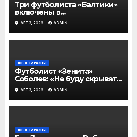
Три футболиста «Балтики»
включены в
символическую сборную
АВГ 3, 2026
ADMIN
2‑го тура РПЛ по версии
подписчиков МАТЧ
ПРЕМЬЕР
НОВОСТИ РАЗНЫЕ
Футболист «Зенита»
Соболев: «Не буду скрывать
— в Оренбурге всегда
АВГ 3, 2026
ADMIN
тяжело играть»
НОВОСТИ РАЗНЫЕ