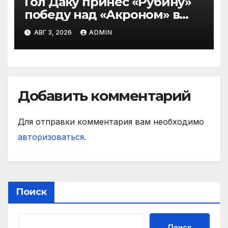
Гол Даку принес «Рубину»
победу над «Акроном» в
матче РПЛ
АВГ 3, 2026
ADMIN
Добавить комментарий
Для отправки комментария вам необходимо
авторизоваться
.
Поиск
Поиск