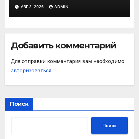
матче РПЛ
АВГ 3, 2026
ADMIN
Добавить комментарий
Для отправки комментария вам необходимо
авторизоваться
.
Поиск
Поиск