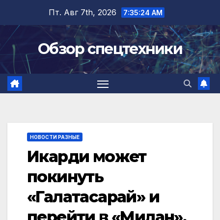
Перейти
Пт. Авг 7th, 2026
7:35:24 AM
к
содержимому
Обзор спецтехники
НОВОСТИ РАЗНЫЕ
Икарди может
покинуть
«Галатасарай» и
перейти в «Милан»,