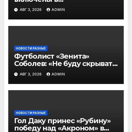
символическую сборную
АВГ 3, 2026
ADMIN
2‑го тура РПЛ по версии
подписчиков МАТЧ
ПРЕМЬЕР
НОВОСТИ РАЗНЫЕ
Футболист «Зенита»
Соболев: «Не буду скрывать
— в Оренбурге всегда
АВГ 3, 2026
ADMIN
тяжело играть»
НОВОСТИ РАЗНЫЕ
Гол Даку принес «Рубину»
победу над «Акроном» в