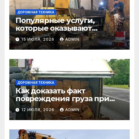
ДОРОЖНАЯ ТЕХНИКА
Популярные услуги,
которые оказывают
самосвалы в строительстве
15 ИЮЛЯ, 2026
ADMIN
и логистике
ДОРОЖНАЯ ТЕХНИКА
Как доказать факт
повреждения груза при
страховом случае
12 ИЮЛЯ, 2026
ADMIN