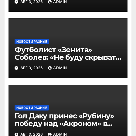
АВГ 3, 2026
ADMIN
2‑го тура РПЛ по версии
подписчиков МАТЧ
ПРЕМЬЕР
НОВОСТИ РАЗНЫЕ
Футболист «Зенита»
Соболев: «Не буду скрывать
— в Оренбурге всегда
АВГ 3, 2026
ADMIN
тяжело играть»
НОВОСТИ РАЗНЫЕ
Гол Даку принес «Рубину»
победу над «Акроном» в
матче РПЛ
АВГ 3, 2026
ADMIN