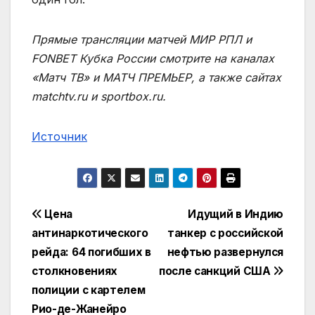
Прямые трансляции матчей МИР РПЛ и
FONBET Кубка России смотрите на каналах
«Матч ТВ» и МАТЧ ПРЕМЬЕР, а также сайтах
matchtv.ru и sportbox.ru.
Источник
Навигация
Цена
Идущий в Индию
антинаркотического
танкер с российской
по
рейда: 64 погибших в
нефтью развернулся
записям
столкновениях
после санкций США
полиции с картелем
Рио-де-Жанейро