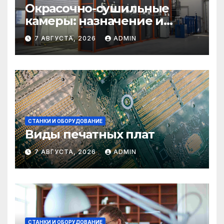
Окрасочно-сушильные
камеры: назначение и
области применения
7 АВГУСТА, 2026
ADMIN
СТАНКИ И ОБОРУДОВАНИЕ
Виды печатных плат
7 АВГУСТА, 2026
ADMIN
СТАНКИ И ОБОРУДОВАНИЕ