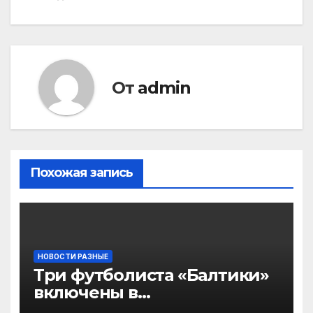
От
admin
Похожая запись
НОВОСТИ РАЗНЫЕ
Три футболиста «Балтики»
включены в
символическую сборную