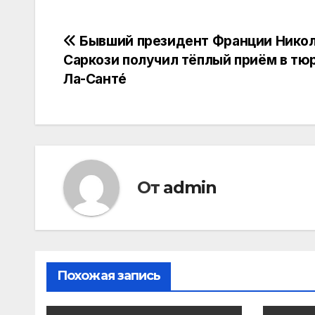
Навигация
Бывший президент Франции Нико
Саркози получил тёплый приём в тю
по
Ла-Сантé
записям
От
admin
Похожая запись