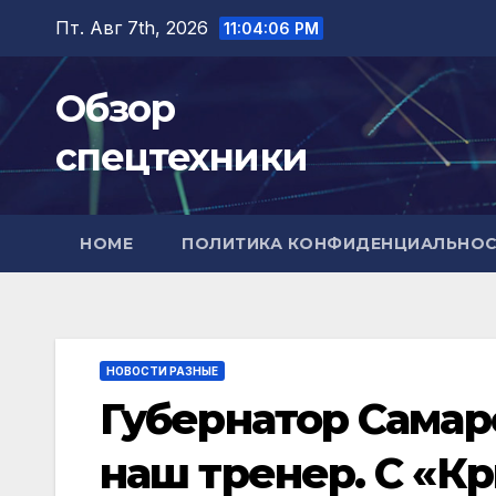
Перейти
Пт. Авг 7th, 2026
11:04:08 PM
к
содержимому
Обзор
спецтехники
HOME
ПОЛИТИКА КОНФИДЕНЦИАЛЬНО
НОВОСТИ РАЗНЫЕ
Губернатор Самар
наш тренер. С «К