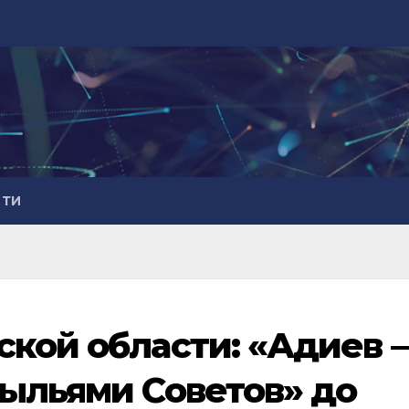
СТИ
ской области: «Адиев 
рыльями Советов» до