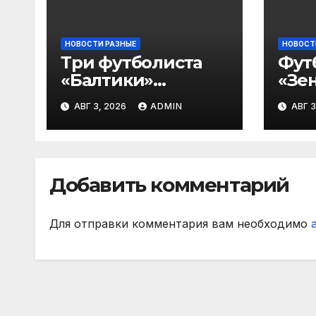
НОВОСТИ РАЗНЫЕ
НОВОСТ
Три футболиста
Фут
«Балтики»
«Зен
включены в
«Не
АВГ 3, 2026
ADMIN
АВГ 3
символическую
— в
сборную 2‑го тура
все
РПЛ по версии
игр
подписчиков
Добавить комментарий
МАТЧ ПРЕМЬЕР
Для отправки комментария вам необходимо