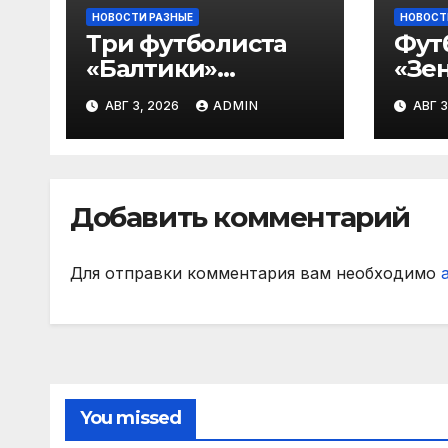
НОВОСТИ РАЗНЫЕ
НОВОСТ
Три футболиста
Фут
«Балтики»
«Зен
включены в
«Не
АВГ 3, 2026
ADMIN
АВГ 3
символическую
— в
сборную 2‑го тура
все
РПЛ по версии
игр
подписчиков
Добавить комментарий
МАТЧ ПРЕМЬЕР
Для отправки комментария вам необходимо
You missed