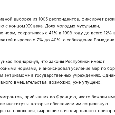
ивной выборке из 1005 респондентов, фиксирует резк
ию с концом XX века. Доля молодых мусульман,
норм, сократилась с 41% в 1998 году до всего 12% 
ечетей выросла с 7% до 40%, а соблюдение Рамадана
уньес подчеркнул, что законы Республики имеют
озными нормами, и анонсировал усиление мер по бор
м энтризмом» в государственных учреждениях. Однак
ивного вмешательства, возможно, уже упущено.
 мигрантов, прибывших во Францию, часто бежали им
кие институты, которые обеспечили им социальную
 третье поколения, выросшие в изолированных пригор