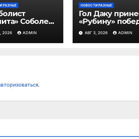
И РАЗНЫЕ
НОВОСТИ РАЗНЫЕ
болист
Гол Даку прине
ита» Соболев:
«Рубину» побе
 буду скрывать
над «Акроном» 
, 2026
ADMIN
АВГ 3, 2026
ADMIN
 Оренбурге
матче РПЛ
гда тяжело
ать»
авторизоваться
.