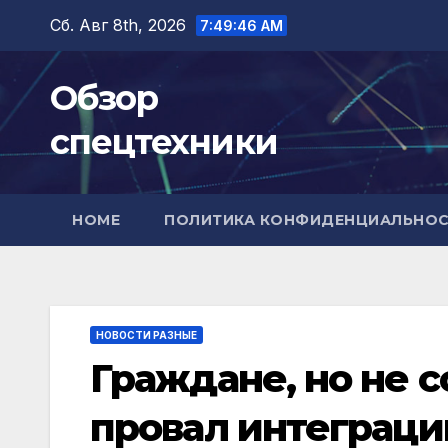
Перейти
Сб. Авг 8th, 2026
7:49:47 AM
к
содержимому
Обзор
спецтехники
HOME
ПОЛИТИКА КОНФИДЕНЦИАЛЬНО
НОВОСТИ РАЗНЫЕ
Граждане, но не 
провал интеграци