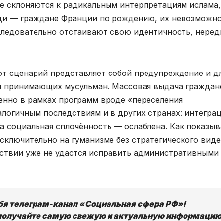
ще склоняются к радикальным интерпретациям ислама,
люди — граждане Франции по рождению, их невозможн
следовательно отстаивают свою идентичность, неред
от сценарий представляет собой предупреждение и д
ми принимающих мусульман. Массовая выдача граждан
бенно в рамках программ вроде «переселения
алогичным последствиям и в других странах: интегра
а социальная сплочённость — ослаблена. Как показыв
сключительно на гуманизме без стратегического виде
дствии уже не удастся исправить административными
ебя телеграм-канал «Социальная сфера РФ»!
получайте самую свежую и актуальную информацию