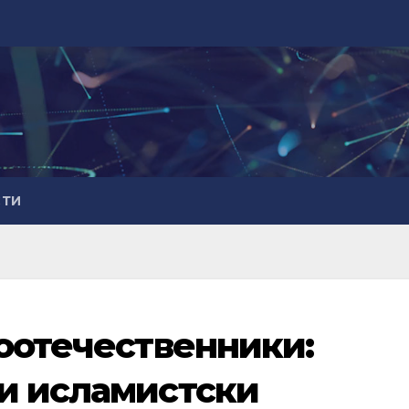
СТИ
соотечественники:
и исламистски