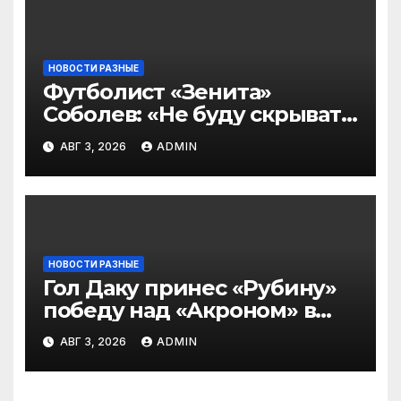
ПРЕМЬЕР
НОВОСТИ РАЗНЫЕ
Футболист «Зенита»
Соболев: «Не буду скрывать
— в Оренбурге всегда
АВГ 3, 2026
ADMIN
тяжело играть»
НОВОСТИ РАЗНЫЕ
Гол Даку принес «Рубину»
победу над «Акроном» в
матче РПЛ
АВГ 3, 2026
ADMIN