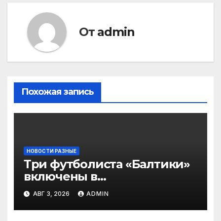
От
admin
Похожая запись
НОВОСТИ РАЗНЫЕ
Три футболиста «Балтики»
включены в
символическую сборную
АВГ 3, 2026
ADMIN
2‑го тура РПЛ по версии
подписчиков МАТЧ