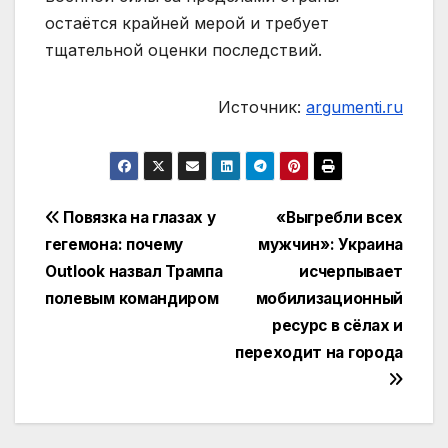
остаётся крайней мерой и требует
тщательной оценки последствий.
Источник:
argumenti.ru
Навигация
Повязка на глазах у
«Выгребли всех
гегемона: почему
мужчин»: Украина
по
Outlook назвал Трампа
исчерпывает
записям
полевым командиром
мобилизационный
ресурс в сёлах и
переходит на города