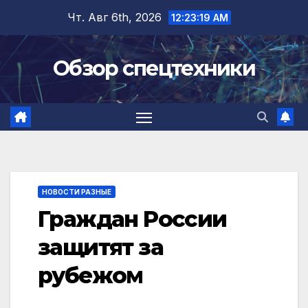
Перейти
Чт. Авг 6th, 2026
12:23:20 AM
к
содержимому
Обзор спецтехники
НОВОСТИ РАЗНЫЕ
Граждан России
защитят за
рубежом