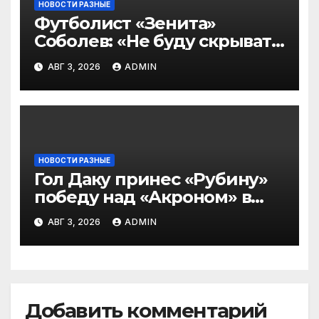
НОВОСТИ РАЗНЫЕ
Футболист «Зенита»
Соболев: «Не буду скрывать
— в Оренбурге всегда
АВГ 3, 2026
ADMIN
тяжело играть»
НОВОСТИ РАЗНЫЕ
Гол Даку принес «Рубину»
победу над «Акроном» в
матче РПЛ
АВГ 3, 2026
ADMIN
Добавить комментарий