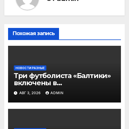
Похожая запись
НОВОСТИ РАЗНЫЕ
Три футболиста «Балтики»
включены в
символическую сборную
АВГ 3, 2026
ADMIN
2‑го тура РПЛ по версии
подписчиков МАТЧ
ПРЕМЬЕР