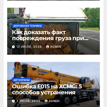
ДОРОЖНАЯ ТЕХНИКА
Как доказать факт
повреждения груза при
страховом случае
12 ИЮЛЯ, 2026
ADMIN
АВТОКРАНЫ
Ошибка E015 на XCMG: 5
способов устранения
7 ИЮЛЯ, 2026
ADMIN