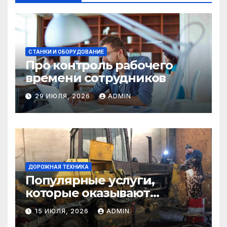
СТАНКИ И ОБОРУДОВАНИЕ
Про контроль рабочего
времени сотрудников
29 ИЮЛЯ, 2026
ADMIN
ДОРОЖНАЯ ТЕХНИКА
Популярные услуги,
которые оказывают
самосвалы в строительстве
15 ИЮЛЯ, 2026
ADMIN
и логистике