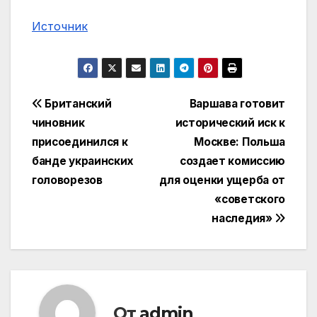
Источник
Навигация
Британский
Варшава готовит
чиновник
исторический иск к
по
присоединился к
Москве: Польша
записям
банде украинских
создает комиссию
головорезов
для оценки ущерба от
«советского
наследия»
От
admin