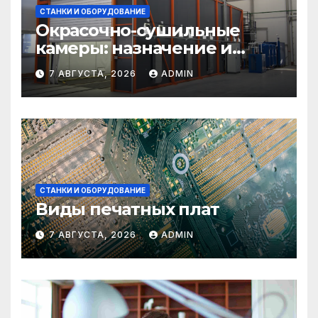
СТАНКИ И ОБОРУДОВАНИЕ
Окрасочно-сушильные
камеры: назначение и
области применения
7 АВГУСТА, 2026
ADMIN
СТАНКИ И ОБОРУДОВАНИЕ
Виды печатных плат
7 АВГУСТА, 2026
ADMIN