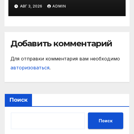
матче РПЛ
АВГ 3, 2026
ADMIN
Добавить комментарий
Для отправки комментария вам необходимо
авторизоваться
.
Поиск
Поиск