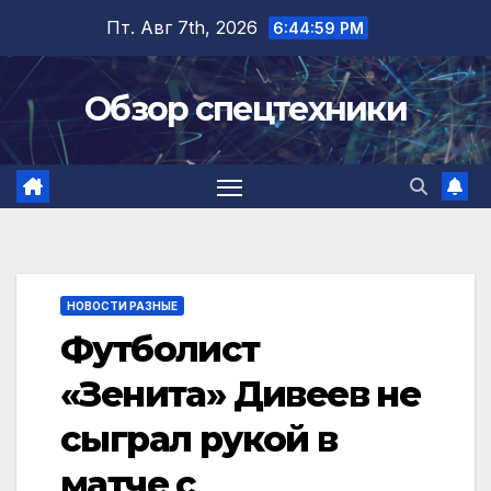
Перейти
Пт. Авг 7th, 2026
6:45:00 PM
к
содержимому
Обзор спецтехники
НОВОСТИ РАЗНЫЕ
Футболист
«Зенита» Дивеев не
сыграл рукой в
матче с