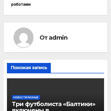
записям
роботами
От
admin
Похожая запись
НОВОСТИ РАЗНЫЕ
Три футболиста «Балтики»
включены в