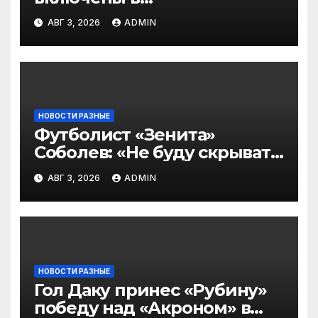
символическую сборную
АВГ 3, 2026
ADMIN
2‑го тура РПЛ по версии
подписчиков МАТЧ
ПРЕМЬЕР
НОВОСТИ РАЗНЫЕ
Футболист «Зенита»
Соболев: «Не буду скрывать
— в Оренбурге всегда
АВГ 3, 2026
ADMIN
тяжело играть»
НОВОСТИ РАЗНЫЕ
Гол Даку принес «Рубину»
победу над «Акроном» в