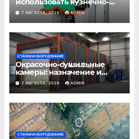
использовать кузнечно-
прессовое оборудование
7 АВГУСТА, 2026
ADMIN
СТАНКИ И ОБОРУДОВАНИЕ
Окрасочно-сушильные
камеры: назначение и
области применения
7 АВГУСТА, 2026
ADMIN
СТАНКИ И ОБОРУДОВАНИЕ