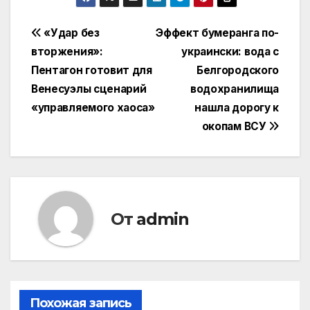
Навигация
«Удар без
Эффект бумеранга по-
вторжения»:
украински: вода с
по
Пентагон готовит для
Белгородского
записям
Венесуэлы сценарий
водохранилища
«управляемого хаоса»
нашла дорогу к
окопам ВСУ
От
admin
Похожая запись