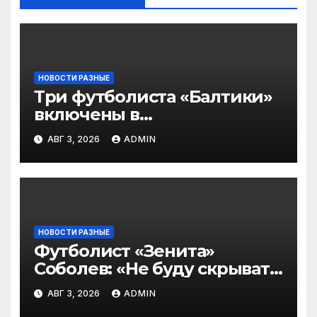
НОВОСТИ РАЗНЫЕ
Три футболиста «Балтики»
включены в
символическую сборную
АВГ 3, 2026
ADMIN
2‑го тура РПЛ по версии
подписчиков МАТЧ
ПРЕМЬЕР
НОВОСТИ РАЗНЫЕ
Футболист «Зенита»
Соболев: «Не буду скрывать
— в Оренбурге всегда
АВГ 3, 2026
ADMIN
тяжело играть»