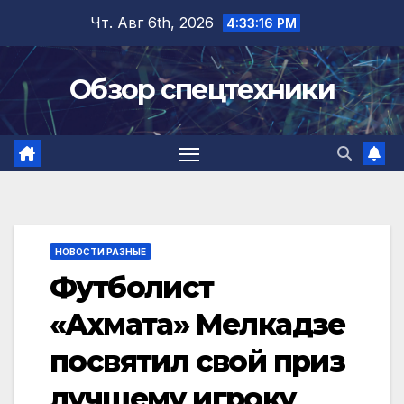
Перейти
Чт. Авг 6th, 2026
4:33:17 PM
к
содержимому
Обзор спецтехники
НОВОСТИ РАЗНЫЕ
Футболист
«Ахмата» Мелкадзе
посвятил свой приз
лучшему игроку