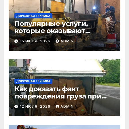
ДОРОЖНАЯ ТЕХНИКА
Популярные услуги,
которые оказывают
самосвалы в строительстве
15 ИЮЛЯ, 2026
ADMIN
и логистике
ДОРОЖНАЯ ТЕХНИКА
Как доказать факт
повреждения груза при
страховом случае
12 ИЮЛЯ, 2026
ADMIN