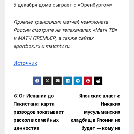
5 декабря дома сыграет с «Оренбургом».
Прямые трансляции матчей чемпионата
России смотрите на телеканалах «Матч ТВ»
и МАТЧ ПРЕМЬЕР, а также сайтах
sportbox.ru и matchtv.ru.
Источник
Навигация
От Испании до
Японские власти:
Пакистана: карта
Никаких
по
разводов показывает
мусульманских
записям
раскол в семейных
кладбищ в Японии не
ценностях
будет — кому не