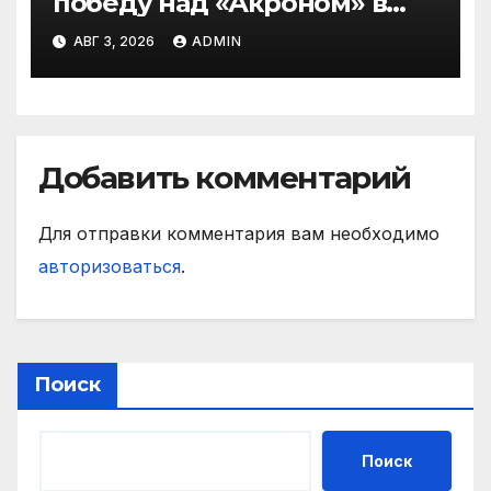
победу над «Акроном» в
матче РПЛ
АВГ 3, 2026
ADMIN
Добавить комментарий
Для отправки комментария вам необходимо
авторизоваться
.
Поиск
Поиск