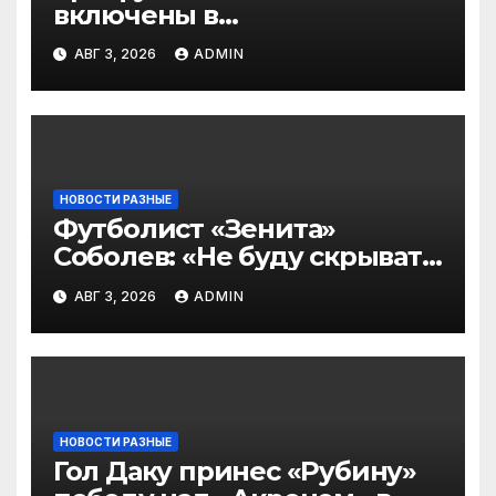
включены в
символическую сборную
АВГ 3, 2026
ADMIN
2‑го тура РПЛ по версии
подписчиков МАТЧ
ПРЕМЬЕР
НОВОСТИ РАЗНЫЕ
Футболист «Зенита»
Соболев: «Не буду скрывать
— в Оренбурге всегда
АВГ 3, 2026
ADMIN
тяжело играть»
НОВОСТИ РАЗНЫЕ
Гол Даку принес «Рубину»