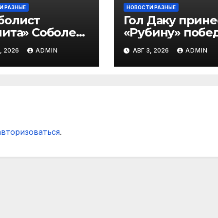
И РАЗНЫЕ
НОВОСТИ РАЗНЫЕ
болист
Гол Даку прине
ита» Соболев:
«Рубину» побе
 буду скрывать
над «Акроном» 
, 2026
ADMIN
АВГ 3, 2026
ADMIN
 Оренбурге
матче РПЛ
гда тяжело
ать»
авторизоваться
.