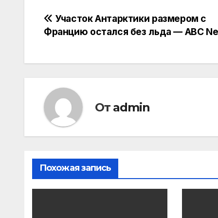
Навигация
Участок Антарктики размером с
Францию остался без льда — ABC N
по
записям
От
admin
Похожая запись