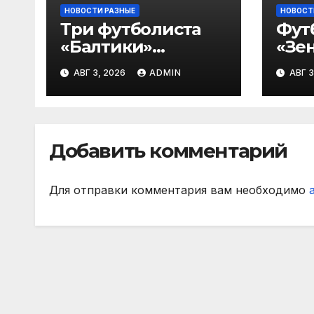
НОВОСТИ РАЗНЫЕ
НОВОСТ
Три футболиста
Фут
«Балтики»
«Зен
включены в
«Не
АВГ 3, 2026
ADMIN
АВГ 3
символическую
— в
сборную 2‑го тура
все
РПЛ по версии
игр
подписчиков
Добавить комментарий
МАТЧ ПРЕМЬЕР
Для отправки комментария вам необходимо