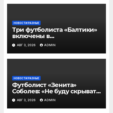
НОВОСТИ РАЗНЫЕ
Три футболиста «Балтики»
включены в
символическую сборную
АВГ 3, 2026
ADMIN
2‑го тура РПЛ по версии
подписчиков МАТЧ
ПРЕМЬЕР
НОВОСТИ РАЗНЫЕ
Футболист «Зенита»
Соболев: «Не буду скрывать
— в Оренбурге всегда
АВГ 3, 2026
ADMIN
тяжело играть»