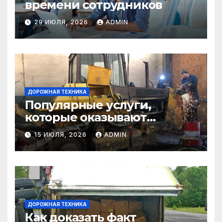
времени сотрудников
29 ИЮЛЯ, 2026
ADMIN
ДОРОЖНАЯ ТЕХНИКА
Популярные услуги,
которые оказывают
самосвалы в строительстве
15 ИЮЛЯ, 2026
ADMIN
и логистике
ДОРОЖНАЯ ТЕХНИКА
Как доказать факт