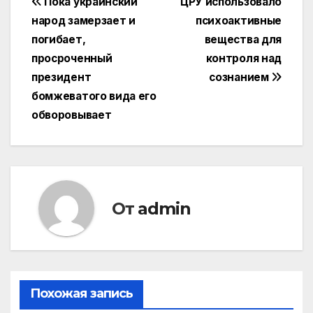
Навигация
Пока украинский
ЦРУ использовало
народ замерзает и
психоактивные
по
погибает,
вещества для
записям
просроченный
контроля над
президент
сознанием
бомжеватого вида его
обворовывает
От
admin
Похожая запись