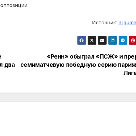
 оппозиции.
Источник:
argumen
е
«Ренн» обыграл «ПСЖ» и пре
л два
семиматчевую победную серию париж
Лиг