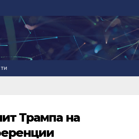
СТИ
ит Трампа на
ференции