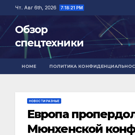
Перейти
Чт. Авг 6th, 2026
7:18:22 PM
к
содержимому
Обзор
спецтехники
HOME
ПОЛИТИКА КОНФИДЕНЦИАЛЬНО
НОВОСТИ РАЗНЫЕ
Европа пропердол
Мюнхенской кон