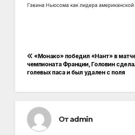
Гэвина Ньюсома как лидера американской
Навигация
«Монако» победил «Нант» в матч
чемпионата Франции, Головин сдела
по
голевых паса и был удален с поля
записям
От
admin