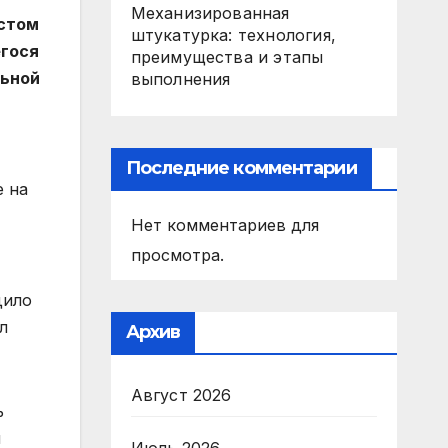
Механизированная
естом
штукатурка: технология,
егося
преимущества и этапы
ьной
выполнения
Последние комментарии
е на
Нет комментариев для
просмотра.
дило
л
Архив
Август 2026
ь
и