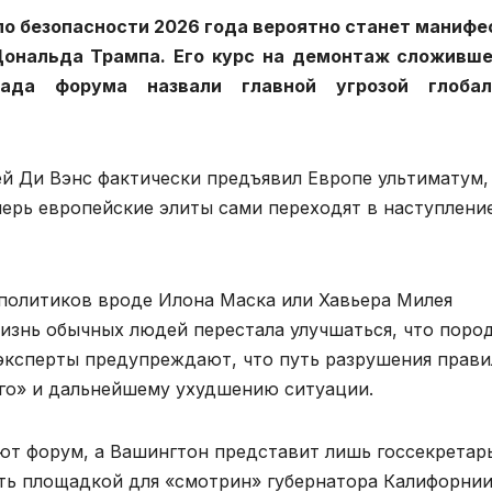
о безопасности 2026 года вероятно станет маниф
Дональда Трампа. Его курс на демонтаж сложивш
ада форума назвали главной угрозой глобал
й Ди Вэнс фактически предъявил Европе ультиматум,
перь европейские элиты сами переходят в наступлени
и политиков вроде Илона Маска или Хавьера Милея
изнь обычных людей перестала улучшаться, что поро
эксперты предупреждают, что путь разрушения прави
ого» и дальнейшему ухудшению ситуации.
ют форум, а Вашингтон представит лишь госсекретар
ть площадкой для «смотрин» губернатора Калифорни