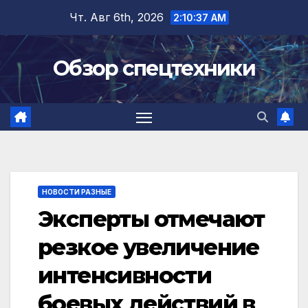
Перейти
Чт. Авг 6th, 2026
2:10:38 AM
к
содержимому
Обзор спецтехники
НОВОСТИ РАЗНЫЕ
Эксперты отмечают
резкое увеличение
интенсивности
боевых действий в