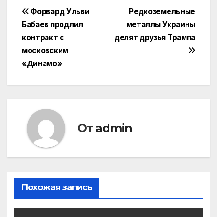
Навигация
Форвард Ульви
Редкоземельные
Бабаев продлил
металлы Украины
по
контракт с
делят друзья Трампа
записям
московским
«Динамо»
От
admin
Похожая запись