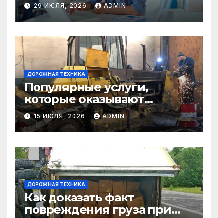
29 ИЮЛЯ, 2026
ADMIN
ДОРОЖНАЯ ТЕХНИКА
Популярные услуги,
которые оказывают
самосвалы в строительстве
15 ИЮЛЯ, 2026
ADMIN
и логистике
ДОРОЖНАЯ ТЕХНИКА
Как доказать факт
повреждения груза при