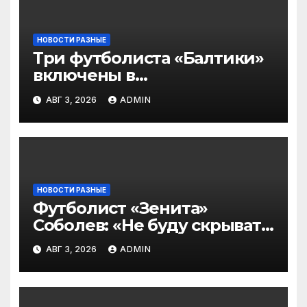
НОВОСТИ РАЗНЫЕ
Три футболиста «Балтики»
включены в
символическую сборную
АВГ 3, 2026
ADMIN
2‑го тура РПЛ по версии
подписчиков МАТЧ
ПРЕМЬЕР
НОВОСТИ РАЗНЫЕ
Футболист «Зенита»
Соболев: «Не буду скрывать
— в Оренбурге всегда
АВГ 3, 2026
ADMIN
тяжело играть»