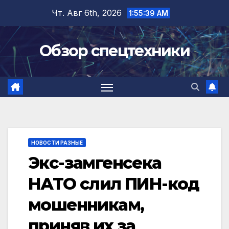
Перейти
Чт. Авг 6th, 2026
1:55:40 AM
к
содержимому
Обзор спецтехники
НОВОСТИ РАЗНЫЕ
Экс-замгенсека
НАТО слил ПИН-код
мошенникам,
приняв их за