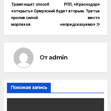
по
Трамп ищет способ
РПЛ, «Краснодар»
записям
«открыть» Ормузский
будет вторым. Третье
пролив силой
место
морпехов
непредсказуемо»
От
admin
Похожая запись