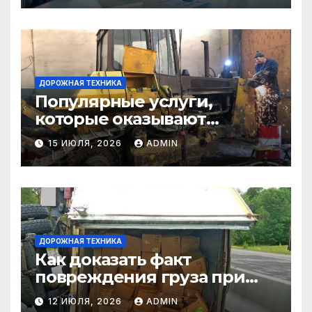
ДОРОЖНАЯ ТЕХНИКА
Популярные услуги,
которые оказывают
самосвалы в строительстве
15 ИЮЛЯ, 2026
ADMIN
и логистике
ДОРОЖНАЯ ТЕХНИКА
Как доказать факт
повреждения груза при
страховом случае
12 ИЮЛЯ, 2026
ADMIN