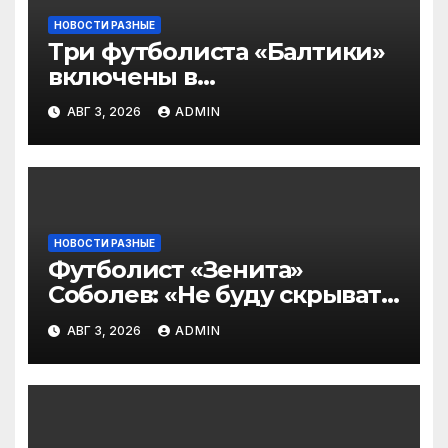
НОВОСТИ РАЗНЫЕ
Три футболиста «Балтики»
включены в
символическую сборную
АВГ 3, 2026
ADMIN
2‑го тура РПЛ по версии
подписчиков МАТЧ
ПРЕМЬЕР
НОВОСТИ РАЗНЫЕ
Футболист «Зенита»
Соболев: «Не буду скрывать
— в Оренбурге всегда
АВГ 3, 2026
ADMIN
тяжело играть»