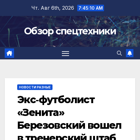
Перейти
Чт. Авг 6th, 2026
7:45:11 AM
к
содержимому
Обзор спецтехники
НОВОСТИ РАЗНЫЕ
Экс‑футболист
«Зенита»
Березовский вошел
в тренерский штаб