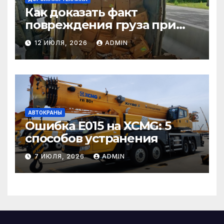
Как доказать факт
повреждения груза при
страховом случае
12 ИЮЛЯ, 2026
ADMIN
АВТОКРАНЫ
Ошибка E015 на XCMG: 5
способов устранения
7 ИЮЛЯ, 2026
ADMIN