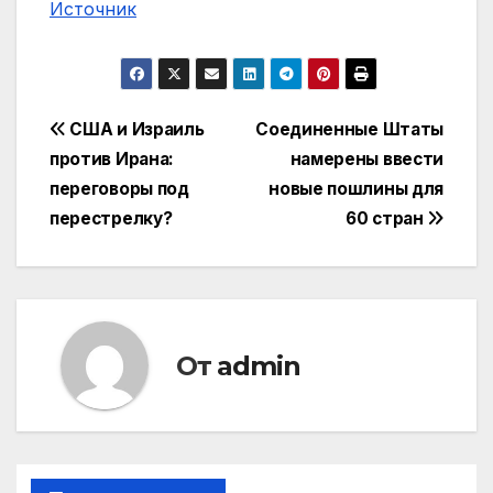
Источник
Навигация
США и Израиль
Соединенные Штаты
против Ирана:
намерены ввести
по
переговоры под
новые пошлины для
записям
перестрелку?
60 стран
От
admin