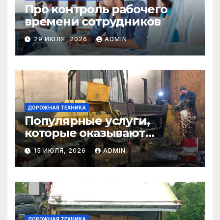
Про контроль рабочего
времени сотрудников
29 ИЮЛЯ, 2026
ADMIN
ДОРОЖНАЯ ТЕХНИКА
Популярные услуги,
которые оказывают
самосвалы в строительстве
15 ИЮЛЯ, 2026
ADMIN
и логистике
ДОРОЖНАЯ ТЕХНИКА