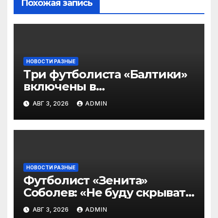
Похожая запись
НОВОСТИ РАЗНЫЕ
Три футболиста «Балтики»
включены в
символическую сборную
АВГ 3, 2026
ADMIN
2‑го тура РПЛ по версии
подписчиков МАТЧ
ПРЕМЬЕР
НОВОСТИ РАЗНЫЕ
Футболист «Зенита»
Соболев: «Не буду скрывать
— в Оренбурге всегда
АВГ 3, 2026
ADMIN
тяжело играть»