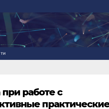
СТИ
 при работе с
ективные практически