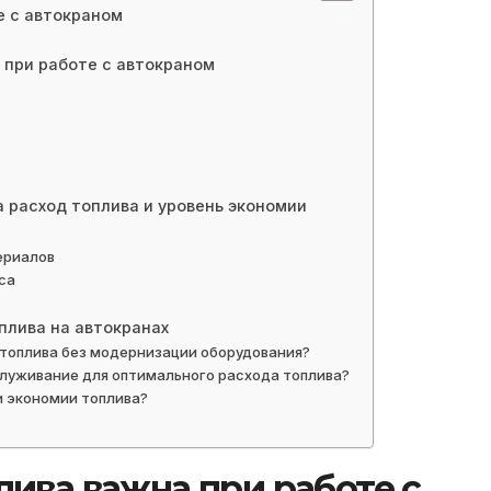
е с автокраном
 при работе с автокраном
 расход топлива и уровень экономии
ериалов
са
плива на автокранах
топлива без модернизации оборудования?
служивание для оптимального расхода топлива?
и экономии топлива?
ива важна при работе с