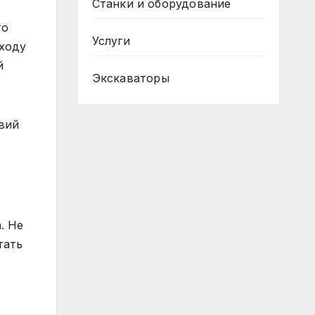
Станки и оборудование
то
Услуги
сходу
й
Экскаваторы
твий
. Не
тать