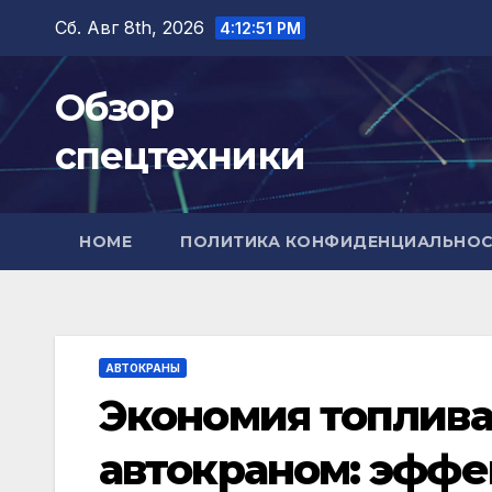
Перейти
Сб. Авг 8th, 2026
4:12:52 PM
к
содержимому
Обзор
спецтехники
HOME
ПОЛИТИКА КОНФИДЕНЦИАЛЬНО
АВТОКРАНЫ
Экономия топлива
автокраном: эфф