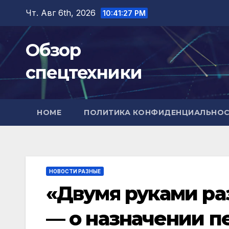
Перейти
Чт. Авг 6th, 2026
10:41:29 PM
к
содержимому
Обзор
спецтехники
HOME
ПОЛИТИКА КОНФИДЕНЦИАЛЬНО
НОВОСТИ РАЗНЫЕ
«Двумя руками ра
— о назначении пе