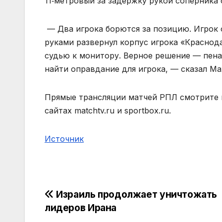
11‑метровый за задержку рукой соперника 
— Два игрока борются за позицию. Игрок
руками развернул корпус игрока «Краснод
судью к монитору. Верное решение — пена
найти оправдание для игрока, — сказал 
Прямые трансляции матчей РПЛ смотрите 
сайтах matchtv.ru и sportbox.ru.
Источник
Навигация
Израиль продолжает уничтожать
лидеров Ирана
по