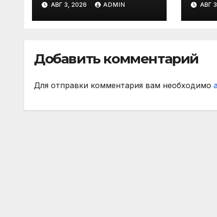
АВГ 3, 2026
ADMIN
АВГ 3
символическую
— в
сборную 2‑го тура
все
РПЛ по версии
игр
подписчиков
Добавить комментарий
МАТЧ ПРЕМЬЕР
Для отправки комментария вам необходимо