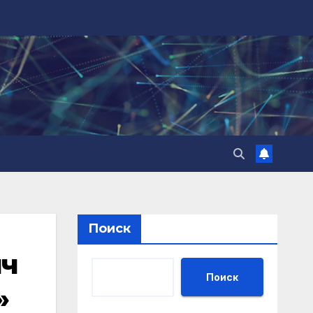
Поиск
ич
Поиск
»