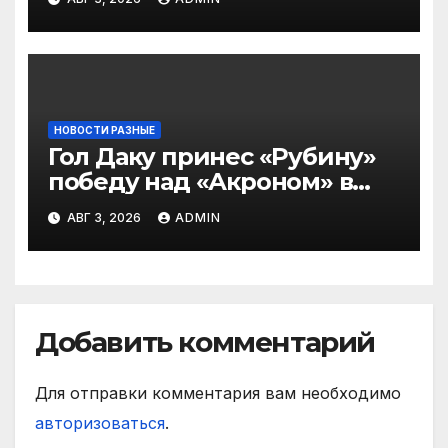
тяжело играть»
НОВОСТИ РАЗНЫЕ
Гол Даку принес «Рубину»
победу над «Акроном» в
матче РПЛ
АВГ 3, 2026
ADMIN
Добавить комментарий
Для отправки комментария вам необходимо
авторизоваться
.