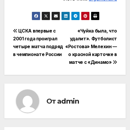
Навигация
ЦСКА впервые с
«Чуйка была, что
2001 года проиграл
удалит». Футболист
по
четыре матча подряд
«Ростова» Мелехин —
записям
в чемпионате России
о красной карточке в
матче с «Динамо»
От
admin