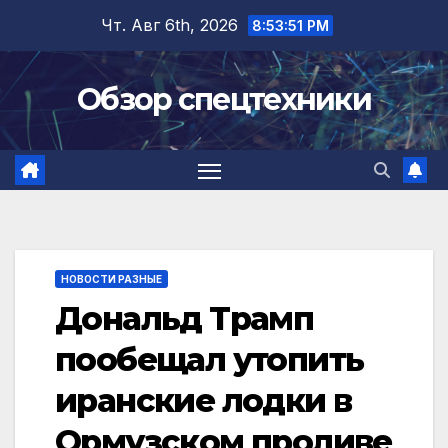
Перейти
Чт. Авг 6th, 2026
8:53:52 PM
к
содержимому
Обзор спецтехники
НОВОСТИ РАЗНЫЕ
Дональд Трамп
пообещал утопить
иранские лодки в
Ормузском проливе