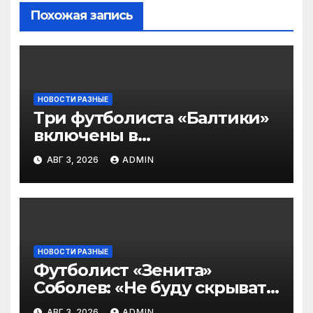
Похожая запись
НОВОСТИ РАЗНЫЕ
Три футболиста «Балтики»
включены в
символическую сборную
АВГ 3, 2026
ADMIN
2‑го тура РПЛ по версии
подписчиков МАТЧ
ПРЕМЬЕР
НОВОСТИ РАЗНЫЕ
Футболист «Зенита»
Соболев: «Не буду скрывать
— в Оренбурге всегда
АВГ 3, 2026
ADMIN