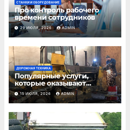
СТАНКИ И ОБОРУДОВАНИЕ
Про контроль рабочего
времени сотрудников
29 ИЮЛЯ, 2026
ADMIN
ДОРОЖНАЯ ТЕХНИКА
Популярные услуги,
которые оказывают
самосвалы в строительстве
15 ИЮЛЯ, 2026
ADMIN
и логистике