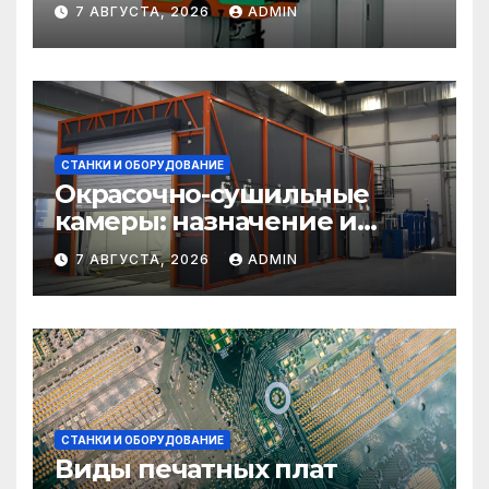
прессовое оборудование
7 АВГУСТА, 2026
ADMIN
СТАНКИ И ОБОРУДОВАНИЕ
Окрасочно-сушильные
камеры: назначение и
области применения
7 АВГУСТА, 2026
ADMIN
СТАНКИ И ОБОРУДОВАНИЕ
Виды печатных плат