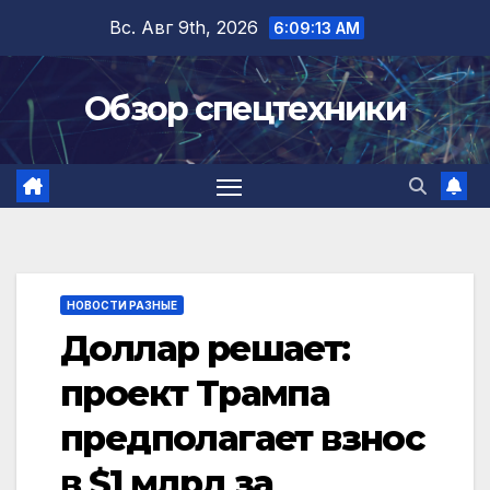
Перейти
Вс. Авг 9th, 2026
6:09:13 AM
к
содержимому
Обзор спецтехники
НОВОСТИ РАЗНЫЕ
Доллар решает:
проект Трампа
предполагает взнос
в $1 млрд за