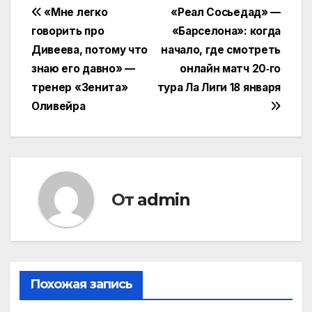
Навигация
«Мне легко
«Реал Сосьедад» —
говорить про
«Барселона»: когда
по
Дивеева, потому что
начало, где смотреть
записям
знаю его давно» —
онлайн матч 20‑го
тренер «Зенита»
тура Ла Лиги 18 января
Оливейра
От
admin
Похожая запись