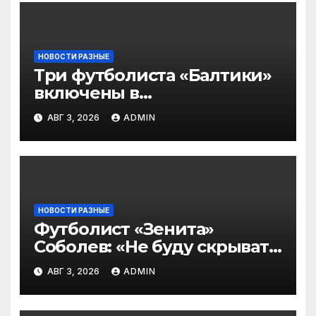
НОВОСТИ РАЗНЫЕ
Три футболиста «Балтики»
включены в
символическую сборную
АВГ 3, 2026
ADMIN
2‑го тура РПЛ по версии
подписчиков МАТЧ
ПРЕМЬЕР
НОВОСТИ РАЗНЫЕ
Футболист «Зенита»
Соболев: «Не буду скрывать
— в Оренбурге всегда
АВГ 3, 2026
ADMIN
тяжело играть»