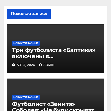
Похожая запись
НОВОСТИ РАЗНЫЕ
Три футболиста «Балтики»
включены в
символическую сборную
АВГ 3, 2026
ADMIN
2‑го тура РПЛ по версии
подписчиков МАТЧ
ПРЕМЬЕР
НОВОСТИ РАЗНЫЕ
Футболист «Зенита»
Соболев: «Не буду скрывать