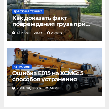
ДОРОЖНАЯ ТЕХНИКА
Как доказать факт
повреждения груза при
страховом случае
12 ИЮЛЯ, 2026
ADMIN
АВТОКРАНЫ
Ошибка E015 на XCMG: 5
способов устранения
7 ИЮЛЯ, 2026
ADMIN