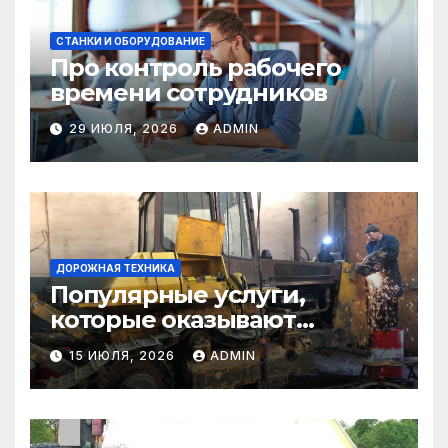
СТАНКИ И ОБОРУДОВАНИЕ
Про контроль рабочего
времени сотрудников
29 ИЮЛЯ, 2026
ADMIN
ДОРОЖНАЯ ТЕХНИКА
Популярные услуги,
которые оказывают
самосвалы в строительстве
15 ИЮЛЯ, 2026
ADMIN
и логистике