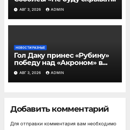
— в Оренбурге всегда
АВГ 3, 2026
ADMIN
тяжело играть»
НОВОСТИ РАЗНЫЕ
Гол Даку принес «Рубину»
победу над «Акроном» в
матче РПЛ
АВГ 3, 2026
ADMIN
Добавить комментарий
Для отправки комментария вам необходимо