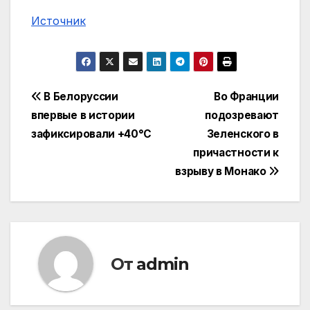
Источник
Навигация
В Белоруссии
Во Франции
впервые в истории
подозревают
по
зафиксировали +40°C
Зеленского в
записям
причастности к
взрыву в Монако
От
admin